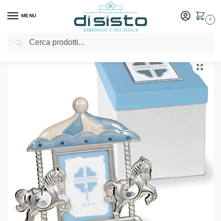
MENU
0
Cerca
Home
Shop
Bomboniere
Battesimo
Portafoto con cavallini in argento e inserti celesti – Bomboniere solidali Quadrifoglio
/
/
/
/