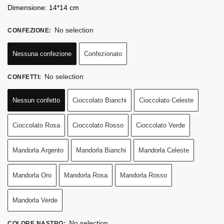
Dimensione: 14*14 cm
No selection
CONFEZIONE
:
Nessuna confezione
Confezionato
No selection
CONFETTI
:
Nessun confetto
Cioccolato Bianchi
Cioccolato Celeste
Cioccolato Rosa
Cioccolato Rosso
Cioccolato Verde
Mandorla Argento
Mandorla Bianchi
Mandorla Celeste
Mandorla Oro
Mandorla Rosa
Mandorla Rosso
Mandorla Verde
No selection
COLORE NASTRO
: