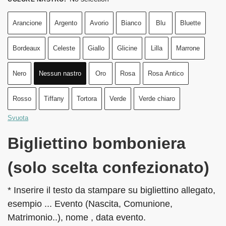
Arancione
Argento
Avorio
Bianco
Blu
Bluette
Bordeaux
Celeste
Giallo
Glicine
Lilla
Marrone
Nero
Nessun nastro
Oro
Rosa
Rosa Antico
Rosso
Tiffany
Tortora
Verde
Verde chiaro
Svuota
Bigliettino bomboniera
(solo scelta confezionato)
* Inserire il testo da stampare su bigliettino allegato,
esempio ... Evento (Nascita, Comunione,
Matrimonio..), nome , data evento.