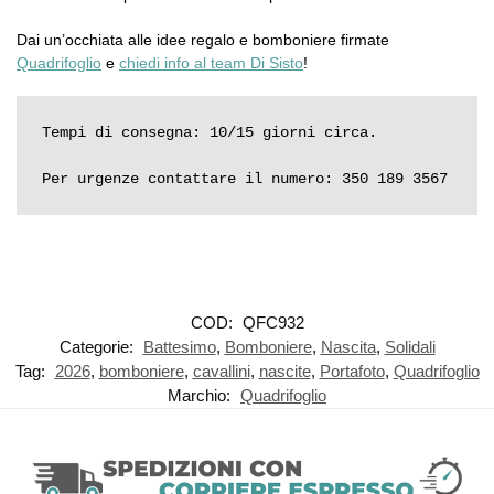
Dai un’occhiata alle idee regalo e bomboniere firmate
Quadrifoglio
e
chiedi info al team Di Sisto
!
Tempi di consegna: 10/15 giorni circa.

Per urgenze contattare il numero: 350 189 3567
COD:
QFC932
Categorie:
Battesimo
,
Bomboniere
,
Nascita
,
Solidali
Tag:
2026
,
bomboniere
,
cavallini
,
nascite
,
Portafoto
,
Quadrifoglio
Marchio:
Quadrifoglio