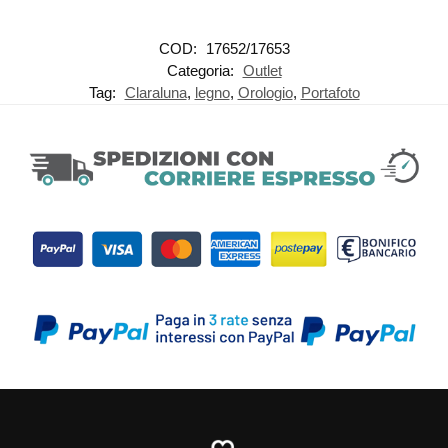
COD:
17652/17653
Categoria:
Outlet
Tag:
Claraluna
,
legno
,
Orologio
,
Portafoto