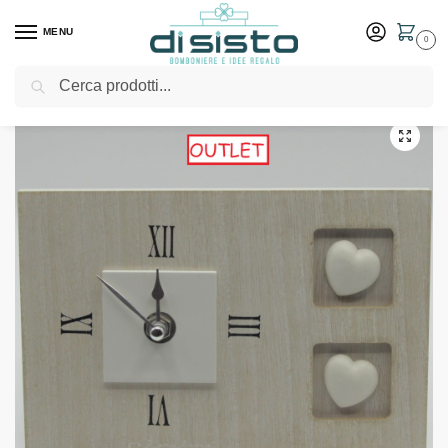
MENU
0
Cerca
Home
Shop
Outlet
Orologio e portafoto in legno con decorazione di cuori – Claraluna
/
/
/