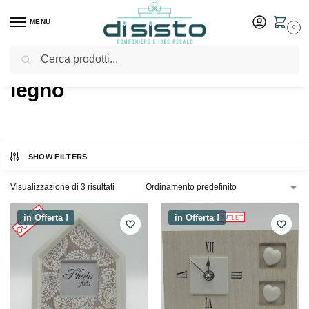
MENU
0
Cerca
Home
Shop
Prodotti taggati “legno”
/
/
legno
SHOW FILTERS
Visualizzazione di 3 risultati
in Offerta !
in Offerta !