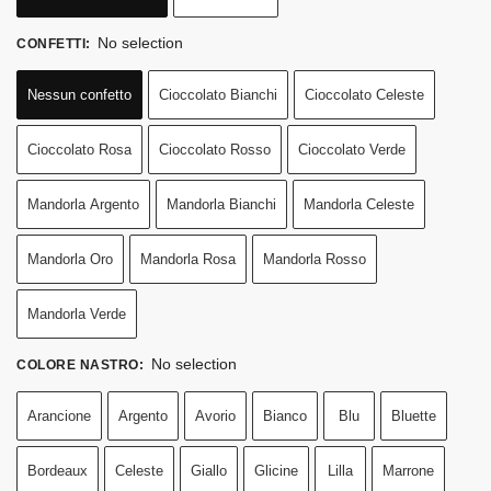
No selection
CONFETTI
:
Nessun confetto
Cioccolato Bianchi
Cioccolato Celeste
Cioccolato Rosa
Cioccolato Rosso
Cioccolato Verde
Mandorla Argento
Mandorla Bianchi
Mandorla Celeste
Mandorla Oro
Mandorla Rosa
Mandorla Rosso
Mandorla Verde
No selection
COLORE NASTRO
:
Arancione
Argento
Avorio
Bianco
Blu
Bluette
Bordeaux
Celeste
Giallo
Glicine
Lilla
Marrone