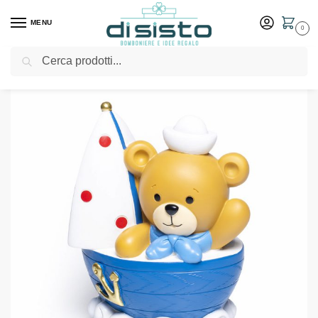
MENU
0
Cerca
Home
Shop
Bomboniere
Battesimo
Marinaio salvadanaio – Margot
/
/
/
/