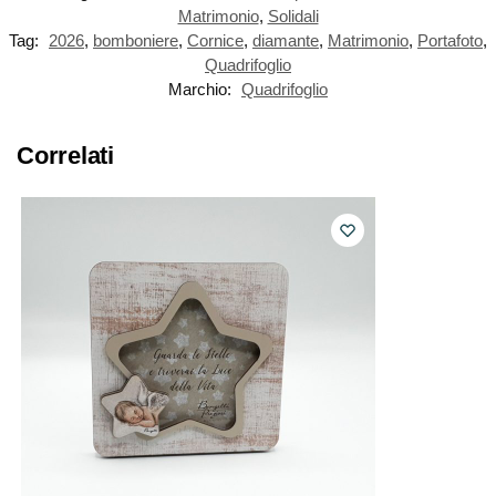
Matrimonio
,
Solidali
Tag:
2026
,
bomboniere
,
Cornice
,
diamante
,
Matrimonio
,
Portafoto
,
Quadrifoglio
Marchio:
Quadrifoglio
Correlati