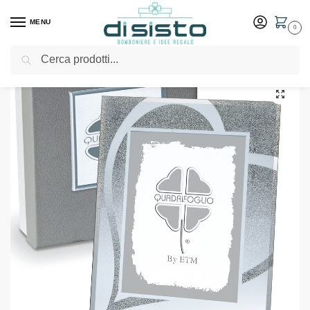
MENU
0
Cerca
Home
Shop
Idee Regalo
Cornici e portafoto
Portafoto collezione Diamante cm 28×33 – Bomboniere solidali Quadrifoglio
/
/
/
/