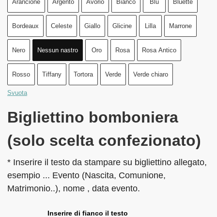
Arancione
Argento
Avorio
Bianco
Blu
Bluette
Bordeaux
Celeste
Giallo
Glicine
Lilla
Marrone
Nero
Nessun nastro
Oro
Rosa
Rosa Antico
Rosso
Tiffany
Tortora
Verde
Verde chiaro
Svuota
Bigliettino bomboniera
(solo scelta confezionato)
* Inserire il testo da stampare su bigliettino allegato,
esempio ... Evento (Nascita, Comunione,
Matrimonio..), nome , data evento.
Inserire di fianco il testo