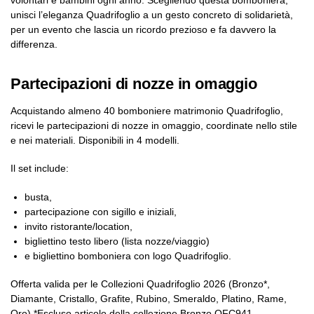
volontari e bambini ogni anno. Scegliendo questa bomboniera,
unisci l’eleganza Quadrifoglio a un gesto concreto di solidarietà,
per un evento che lascia un ricordo prezioso e fa davvero la
differenza.
Partecipazioni di nozze in omaggio
Acquistando almeno 40 bomboniere matrimonio Quadrifoglio,
ricevi le partecipazioni di nozze in omaggio, coordinate nello stile
e nei materiali. Disponibili in 4 modelli.
Il set include:
busta,
partecipazione con sigillo e iniziali,
invito ristorante/location,
bigliettino testo libero (lista nozze/viaggio)
e bigliettino bomboniera con logo Quadrifoglio.
Offerta valida per le Collezioni Quadrifoglio 2026 (Bronzo*,
Diamante, Cristallo, Grafite, Rubino, Smeraldo, Platino, Rame,
Oro).*Escluso articolo della collezione Bronzo QFC941.