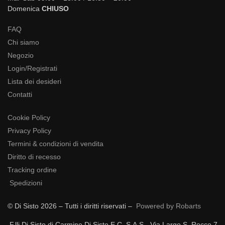
Domenica
CHIUSO
FAQ
Chi siamo
Negozio
Login/Registrati
Lista dei desideri
Contatti
Cookie Policy
Privacy Policy
Termini & condizioni di vendita
Diritto di recesso
Tracking ordine
Spedizioni
© Di Sisto 2026 – Tutti i diritti riservati –
Powered by Robarts
F.lli Di Sisto di Carmine Di Sisto E C. S.A.S. -Via Largo S. Rocco 7