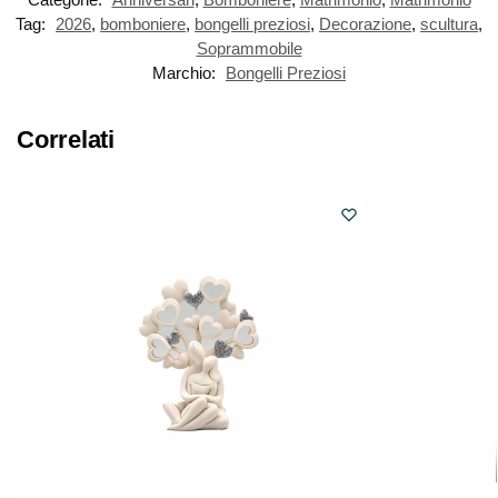
Tag:
2026
,
bomboniere
,
bongelli preziosi
,
Decorazione
,
scultura
,
Soprammobile
Marchio:
Bongelli Preziosi
Correlati