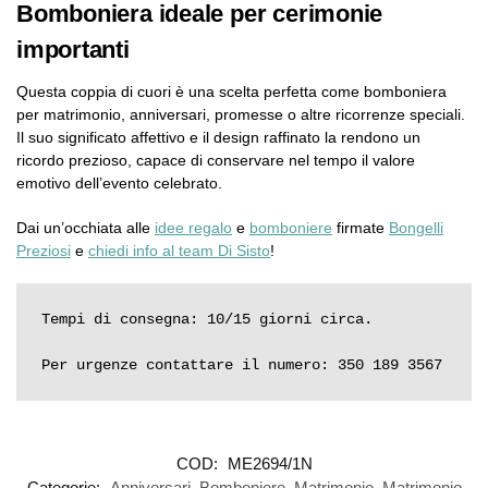
Bomboniera ideale per cerimonie
importanti
Questa coppia di cuori è una scelta perfetta come bomboniera
per matrimonio, anniversari, promesse o altre ricorrenze speciali.
Il suo significato affettivo e il design raffinato la rendono un
ricordo prezioso, capace di conservare nel tempo il valore
emotivo dell’evento celebrato.
Dai un’occhiata alle
idee regalo
e
bomboniere
firmate
Bongelli
Preziosi
e
chiedi info al team Di Sisto
!
Tempi di consegna: 10/15 giorni circa.

Per urgenze contattare il numero: 350 189 3567
COD:
ME2694/1N
Categorie:
Anniversari
,
Bomboniere
,
Matrimonio
,
Matrimonio