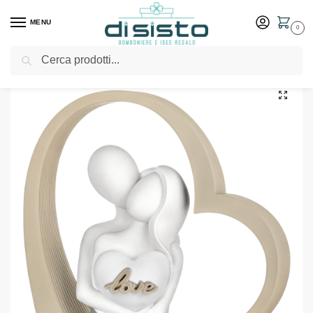
MENU
0
Cerca
Home
Shop
Bomboniere
Matrimonio
Scultura coppia cuore love nocciola 14×14 – Bongelli Preziosi
/
/
/
/