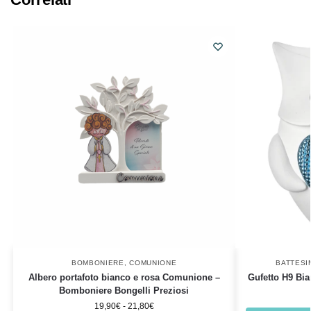
BOMBONIERE
,
COMUNIONE
BATTESI
Albero portafoto bianco e rosa Comunione –
Gufetto H9 Bia
Bomboniere Bongelli Preziosi
19,90
€
-
21,80
€