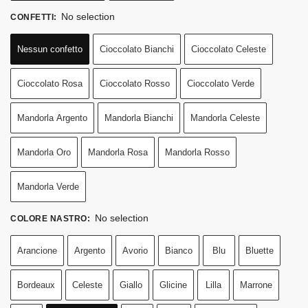
No selection
CONFETTI
:
Nessun confetto
Cioccolato Bianchi
Cioccolato Celeste
Cioccolato Rosa
Cioccolato Rosso
Cioccolato Verde
Mandorla Argento
Mandorla Bianchi
Mandorla Celeste
Mandorla Oro
Mandorla Rosa
Mandorla Rosso
Mandorla Verde
No selection
COLORE NASTRO
:
Arancione
Argento
Avorio
Bianco
Blu
Bluette
Bordeaux
Celeste
Giallo
Glicine
Lilla
Marrone