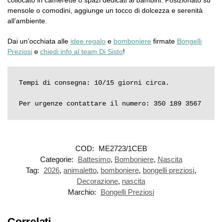
collocato in camerette o spazi dedicati ai bambini. Posizionato su
mensole o comodini, aggiunge un tocco di dolcezza e serenità
all’ambiente.
Dai un’occhiata alle
idee regalo
e
bomboniere
firmate
Bongelli
Preziosi
e
chiedi info al team Di Sisto
!
Tempi di consegna: 10/15 giorni circa.

Per urgenze contattare il numero: 350 189 3567
COD:
ME2723/1CEB
Categorie:
Battesimo
,
Bomboniere
,
Nascita
Tag:
2026
,
animaletto
,
bomboniere
,
bongelli preziosi
,
Decorazione
,
nascita
Marchio:
Bongelli Preziosi
Correlati