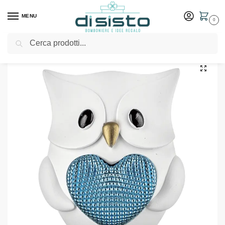
MENU
0
Cerca
Home
Shop
Bomboniere
Battesimo
Gufetto H9 Bianco Celeste – Bongelli Preziosi
/
/
/
/