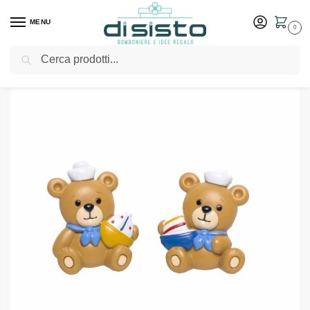
MENU
0
Cerca
Home
Shop
Bomboniere
Battesimo
Magnate orsetti marinai – Margot
/
/
/
/