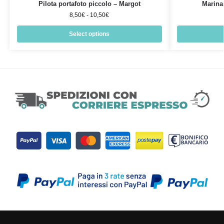
Pilota portafoto piccolo – Margot
Marina
8,50
€
-
10,50
€
Select options