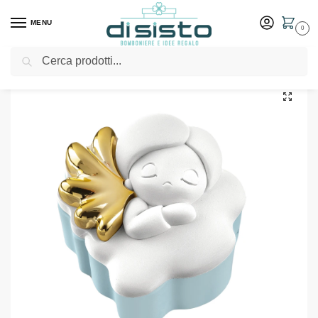
MENU
0
Cerca
Home
Shop
Bomboniere
Battesimo
Scatolina Angelo D.8 Celeste – Bongelli Preziosi
/
/
/
/