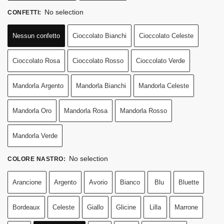
No selection
CONFETTI
:
Nessun confetto
Cioccolato Bianchi
Cioccolato Celeste
Cioccolato Rosa
Cioccolato Rosso
Cioccolato Verde
Mandorla Argento
Mandorla Bianchi
Mandorla Celeste
Mandorla Oro
Mandorla Rosa
Mandorla Rosso
Mandorla Verde
No selection
COLORE NASTRO
:
Arancione
Argento
Avorio
Bianco
Blu
Bluette
Bordeaux
Celeste
Giallo
Glicine
Lilla
Marrone