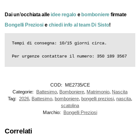
Dai un’occhiata alle
idee regalo
e
bomboniere
firmate
Bongelli Preziosi
e
chiedi info al team Di Sisto
!
Tempi di consegna: 10/15 giorni circa.

Per urgenze contattare il numero: 350 189 3567
COD:
ME2735/CE
Categorie:
Battesimo
,
Bomboniere
,
Matrimonio
,
Nascita
Tag:
2026
,
Battesimo
,
bomboniere
,
bongelli preziosi
,
nascita
,
scatolina
Marchio:
Bongelli Preziosi
Correlati