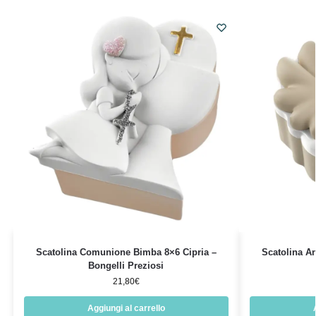
Scatolina Comunione Bimba 8×6 Cipria –
Scatolina An
Bongelli Preziosi
21,80
€
Aggiungi al carrello