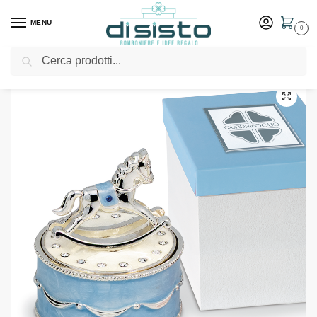
MENU
0
Cerca
Home
Shop
Bomboniere
Battesimo
Scatolina musicale con cavallino in argento e inserti celesti – Bomboniere solidali Quadrifoglio
/
/
/
/