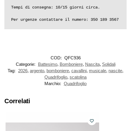
Tempi di consegna: 10/15 giorni circa.

Per urgenze contattare il numero: 350 189 3567
COD:
QFC936
Categorie:
Battesimo
,
Bomboniere
,
Nascita
,
Solidali
Tag:
2026
,
argento
,
bomboniere
,
cavallini
,
musicale
,
nascite
,
Quadrifoglio
,
scatolina
Marchio:
Quadrifoglio
Correlati