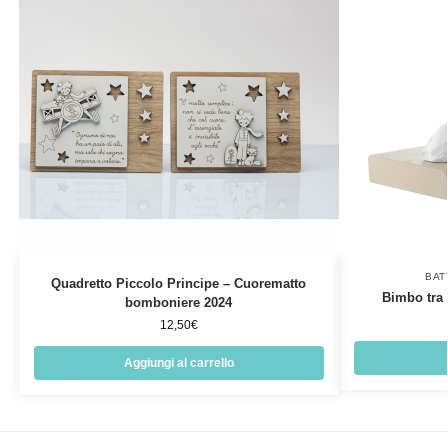
BAT
Quadretto Piccolo Principe – Cuorematto
Bimbo tra 
bomboniere 2024
12,50
€
Aggiungi al carrello