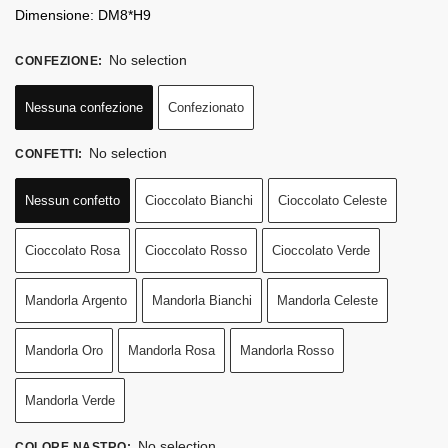
Dimensione: DM8*H9
No selection
CONFEZIONE
:
Nessuna confezione
Confezionato
No selection
CONFETTI
:
Nessun confetto
Cioccolato Bianchi
Cioccolato Celeste
Cioccolato Rosa
Cioccolato Rosso
Cioccolato Verde
Mandorla Argento
Mandorla Bianchi
Mandorla Celeste
Mandorla Oro
Mandorla Rosa
Mandorla Rosso
Mandorla Verde
No selection
COLORE NASTRO
: