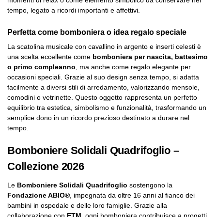
momenti di relax o come elemento simbolico da conservare nel
tempo, legato a ricordi importanti e affettivi.
Perfetta come bomboniera o idea regalo speciale
La scatolina musicale con cavallino in argento e inserti celesti è
una scelta eccellente come
bomboniera per nascita, battesimo
o primo compleanno
, ma anche come regalo elegante per
occasioni speciali. Grazie al suo design senza tempo, si adatta
facilmente a diversi stili di arredamento, valorizzando mensole,
comodini o vetrinette. Questo oggetto rappresenta un perfetto
equilibrio tra estetica, simbolismo e funzionalità, trasformando un
semplice dono in un ricordo prezioso destinato a durare nel
tempo.
Bomboniere Solidali Quadrifoglio –
Collezione 2026
Le
Bomboniere Solidali Quadrifoglio
sostengono la
Fondazione ABIO®
, impegnata da oltre 16 anni al fianco dei
bambini in ospedale e delle loro famiglie. Grazie alla
collaborazione con
ETM
, ogni bomboniera contribuisce a progetti