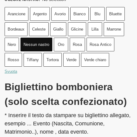
Arancione
Argento
Avorio
Bianco
Blu
Bluette
Bordeaux
Celeste
Giallo
Glicine
Lilla
Marrone
Nero
Nessun nastro
Oro
Rosa
Rosa Antico
Rosso
Tiffany
Tortora
Verde
Verde chiaro
Svuota
Bigliettino bomboniera
(solo scelta confezionato)
* Inserire il testo da stampare su bigliettino allegato,
esempio ... Evento (Nascita, Comunione,
Matrimonio..), nome , data evento.