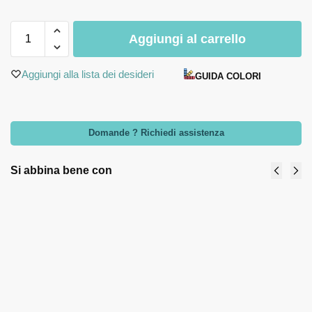
Aggiungi al carrello
Aggiungi alla lista dei desideri
GUIDA COLORI
Domande ? Richiedi assistenza
Si abbina bene con
Portafoto con
Quadretto
cavallini in
piedini in
argento e inserti
due
celesti -
versioni -
Bomboniere
Bongelli
solidali
Preziosi -
Quadrifoglio
Celeste
24,50
€
25,00
€