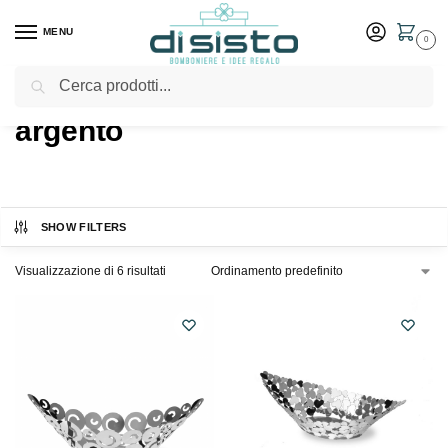
MENU
0
Cerca
Home
Shop
Prodotti taggati “argento”
/
/
argento
SHOW FILTERS
Visualizzazione di 6 risultati