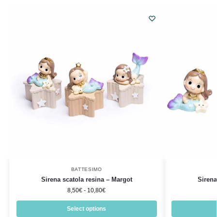
BATTESIMO
Sirena scatola resina – Margot
Sirena
8,50
€
-
10,80
€
Select options