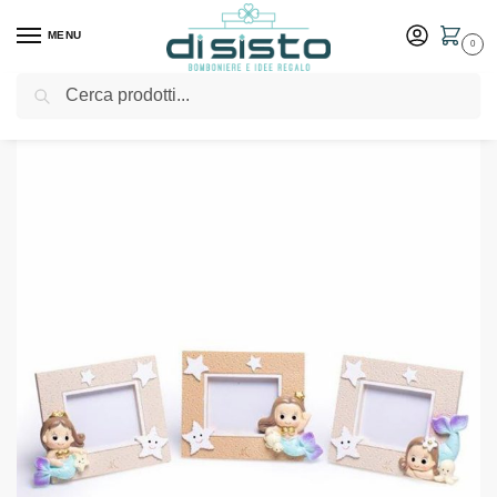
MENU
0
Cerca
Home
Shop
Bomboniere
Battesimo
Sirena portafoto piccolo – Margot
/
/
/
/