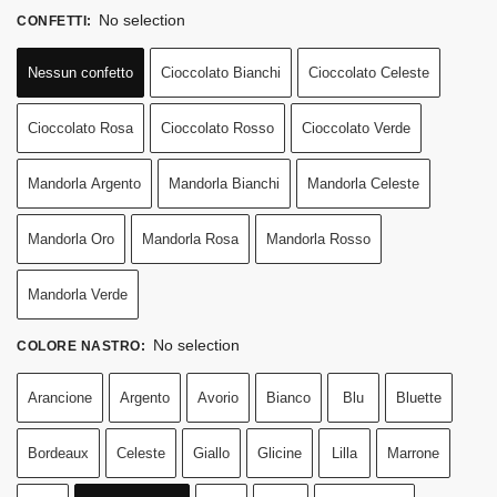
No selection
CONFETTI
:
Nessun confetto
Cioccolato Bianchi
Cioccolato Celeste
Cioccolato Rosa
Cioccolato Rosso
Cioccolato Verde
Mandorla Argento
Mandorla Bianchi
Mandorla Celeste
Mandorla Oro
Mandorla Rosa
Mandorla Rosso
Mandorla Verde
No selection
COLORE NASTRO
:
Arancione
Argento
Avorio
Bianco
Blu
Bluette
Bordeaux
Celeste
Giallo
Glicine
Lilla
Marrone