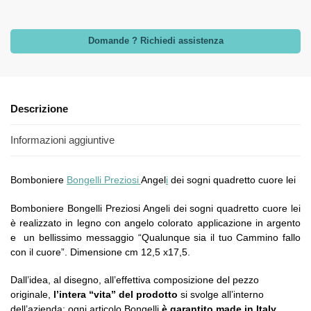
Domande ? Richiedi assistenza
Descrizione
Informazioni aggiuntive
Bomboniere
Bongelli Preziosi
Angel
i
dei sogni quadretto cuore lei
Bomboniere Bongelli Preziosi Angeli dei sogni quadretto cuore lei
è realizzato in legno con angelo colorato applicazione in argento
e un bellissimo messaggio “Qualunque sia il tuo Cammino fallo
con il cuore”. Dimensione cm 12,5 x17,5.
Dall’idea, al disegno, all’effettiva composizione del pezzo
originale,
l’intera “vita” del prodotto
si svolge all’interno
dell’azienda: ogni articolo Bongelli
è garantito made in Italy
.