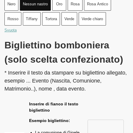
Nero
Nessun nastro
Oro
Rosa
Rosa Antico
Rosso
Tiffany
Tortora
Verde
Verde chiaro
Svuota
Bigliettino bomboniera
(solo scelta confezionato)
* Inserire il testo da stampare su bigliettino allegato,
esempio ... Evento (Nascita, Comunione,
Matrimonio..), nome , data evento.
Inserire di fianco il testo
bigliettino
Esempio bigliettino:
La comunione di Gioele