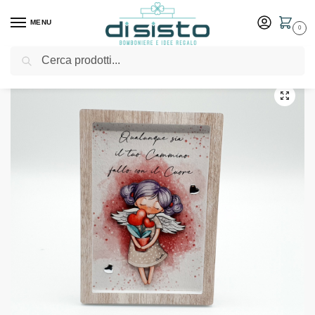
MENU
0
Cerca
Home
Shop
Bomboniere
Comunione
Bomboniere Bongelli Preziosi Angeli dei sogni quadretto cuore lei
/
/
/
/