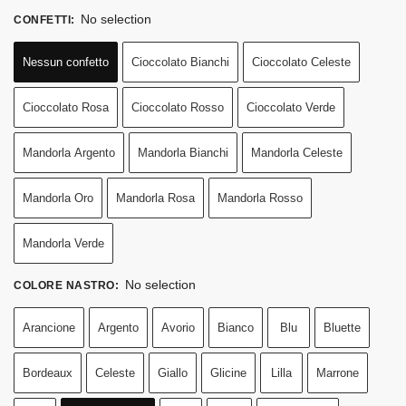
No selection
CONFETTI
:
Nessun confetto
Cioccolato Bianchi
Cioccolato Celeste
Cioccolato Rosa
Cioccolato Rosso
Cioccolato Verde
Mandorla Argento
Mandorla Bianchi
Mandorla Celeste
Mandorla Oro
Mandorla Rosa
Mandorla Rosso
Mandorla Verde
No selection
COLORE NASTRO
:
Arancione
Argento
Avorio
Bianco
Blu
Bluette
Bordeaux
Celeste
Giallo
Glicine
Lilla
Marrone