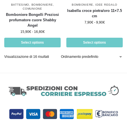
BATTESIMO
,
BOMBONIERE
,
BOMBONIERE
,
IDEE REGALO
COMUNIONE
Isabella croce pietra/oro 11×7.5
Bomboniere Bongelli Preziosi
cm
profumatore cuore Shabby
7,90
€
-
9,90
€
Angel
15,90
€
-
16,80
€
Select options
Select options
Visualizzazione di 16 risultati