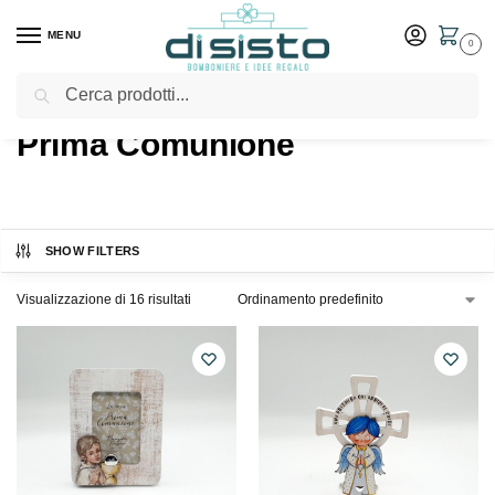
MENU
0
Cerca
Home
Shop
Prodotti taggati “Prima Comunione”
/
/
Prima Comunione
SHOW FILTERS
Visualizzazione di 16 risultati