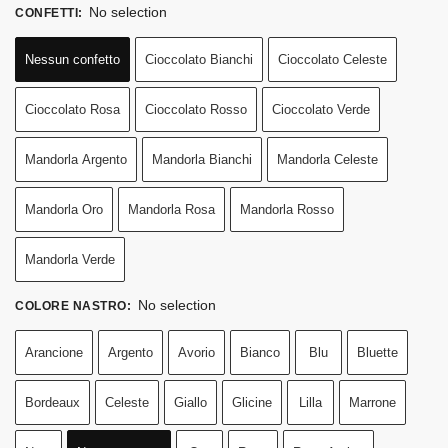
No selection
CONFETTI
:
Nessun confetto
Cioccolato Bianchi
Cioccolato Celeste
Cioccolato Rosa
Cioccolato Rosso
Cioccolato Verde
Mandorla Argento
Mandorla Bianchi
Mandorla Celeste
Mandorla Oro
Mandorla Rosa
Mandorla Rosso
Mandorla Verde
No selection
COLORE NASTRO
:
Arancione
Argento
Avorio
Bianco
Blu
Bluette
Bordeaux
Celeste
Giallo
Glicine
Lilla
Marrone