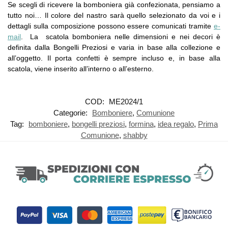
Se scegli di ricevere la bomboniera già confezionata, pensiamo a
tutto noi… Il colore del nastro sarà quello selezionato da voi e i
dettagli sulla composizione possono essere comunicati tramite
e-
mail
. La scatola bomboniera nelle dimensioni e nei decori è
definita dalla Bongelli Preziosi e varia in base alla collezione e
all’oggetto. Il porta confetti è sempre incluso e, in base alla
scatola, viene inserito all’interno o all’esterno.
COD:
ME2024/1
Categorie:
Bomboniere
,
Comunione
Tag:
bomboniere
,
bongelli preziosi
,
formina
,
idea regalo
,
Prima
Comunione
,
shabby