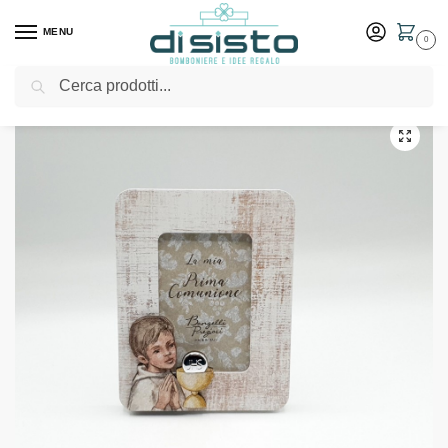
MENU
0
Cerca
Home
Shop
Bomboniere
Comunione
Bomboniere Bongelli Preziosi – Portafoto comunione shabby 6×9
/
/
/
/