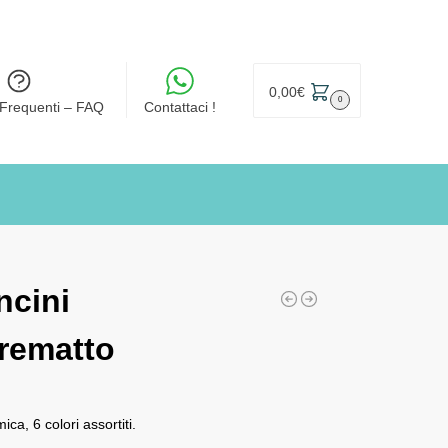
0,00
€
0
Frequenti – FAQ
Contattaci !
ncini
rematto
ca, 6 colori assortiti.