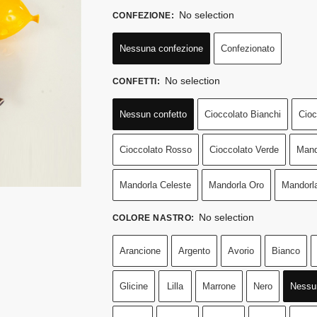
No selection
CONFEZIONE
:
Nessuna confezione
Confezionato
No selection
CONFETTI
:
Nessun confetto
Cioccolato Bianchi
Cioc
Cioccolato Rosso
Cioccolato Verde
Mand
Mandorla Celeste
Mandorla Oro
Mandorl
No selection
COLORE NASTRO
:
Arancione
Argento
Avorio
Bianco
Glicine
Lilla
Marrone
Nero
Nessu