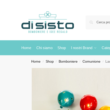
Home
Chi siamo
Shop
I nostri Brand
Cate
Home
Shop
Bomboniere
Comunione
La
/
/
/
/