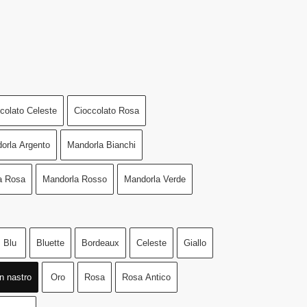
colato Celeste
Cioccolato Rosa
orla Argento
Mandorla Bianchi
a Rosa
Mandorla Rosso
Mandorla Verde
Blu
Bluette
Bordeaux
Celeste
Giallo
n nastro
Oro
Rosa
Rosa Antico