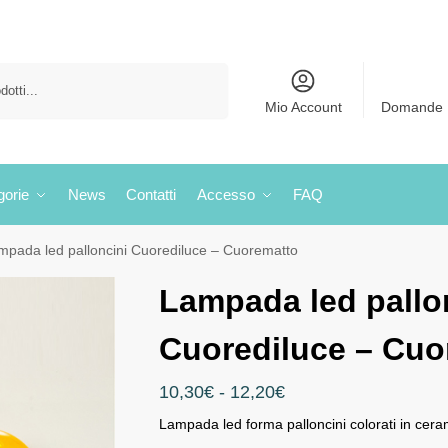
Cerca
Mio Account
Domande 
gorie
News
Contatti
Accesso
FAQ
mpada led palloncini Cuorediluce – Cuorematto
Lampada led pallo
Cuorediluce – Cuo
10,30
€
-
12,20
€
Lampada led forma palloncini colorati in cerami