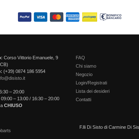
o:
Corso Vittorio Emanuele, 9
FAQ
(CB)
Chi siamo
:
(+39) 0874 186 5954
Negozio
nfo@disisto.it
Login/Registrati
Lista dei desideri
6:30 – 20:00
09:00 – 13:00 / 16:30 – 20:00
Contatti
ca
CHIUSO
F.lli Di Sisto di Carmine Di 
barts