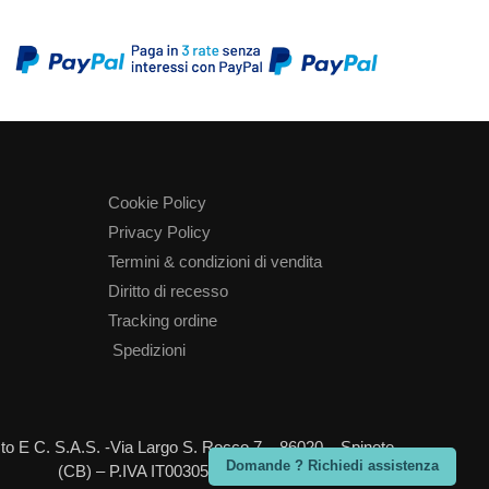
Cookie Policy
Privacy Policy
Termini & condizioni di vendita
Diritto di recesso
Tracking ordine
Spedizioni
Sisto E C. S.A.S. -Via Largo S. Rocco 7 – 86020 – Spinete
Domande ? Richiedi assistenza
(CB) – P.IVA IT00305340705 – REA=CB-73192