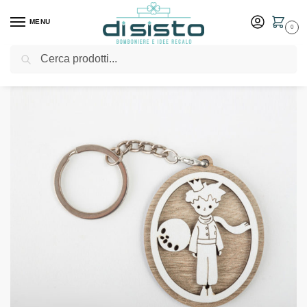
MENU
0
Cerca
Home
Shop
Bomboniere
Comunione
Portachiavi in legno con principino Cuordiprincipe – Bomboniere Cuorematto
/
/
/
/