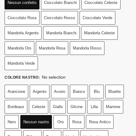
Nessun confetto
Cioccolato Bianchi
Cioccolato Celeste
Cioccolato Rosa
Cioccolato Rosso
Cioccolato Verde
Mandorla Argento
Mandorla Bianchi
Mandorla Celeste
Mandorla Oro
Mandorla Rosa
Mandorla Rosso
Mandorla Verde
No selection
COLORE NASTRO
:
Arancione
Argento
Avorio
Bianco
Blu
Bluette
Bordeaux
Celeste
Giallo
Glicine
Lilla
Marrone
Nero
Nessun nastro
Oro
Rosa
Rosa Antico