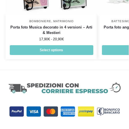
BOMBONIERE
,
MATRIMONIO
BATTESIM
Porta foto Musica decorato in 4 versioni – Arti
Porta foto ang
& Mestieri
17,90
€
-
20,90
€
Select options