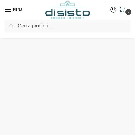
MENU
0
Cerca
Home
Shop
Bomboniere
Comunione
Orologio angioletto in 2 versioni – Arti & Mestieri
/
/
/
/