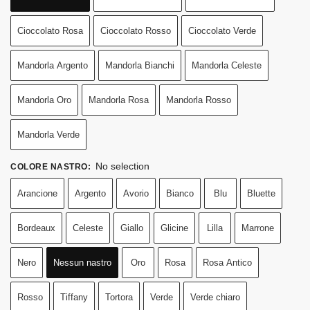
Cioccolato Rosa
Cioccolato Rosso
Cioccolato Verde
Mandorla Argento
Mandorla Bianchi
Mandorla Celeste
Mandorla Oro
Mandorla Rosa
Mandorla Rosso
Mandorla Verde
No selection
COLORE NASTRO
:
Arancione
Argento
Avorio
Bianco
Blu
Bluette
Bordeaux
Celeste
Giallo
Glicine
Lilla
Marrone
Nero
Nessun nastro
Oro
Rosa
Rosa Antico
Rosso
Tiffany
Tortora
Verde
Verde chiaro