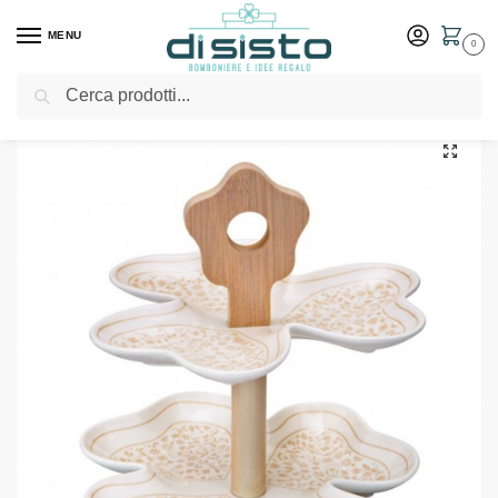
MENU
0
Cerca
Home
Shop
Bomboniere
Matrimonio
Alzata in porcellana e bambù – Bomboniere Brandani
/
/
/
/