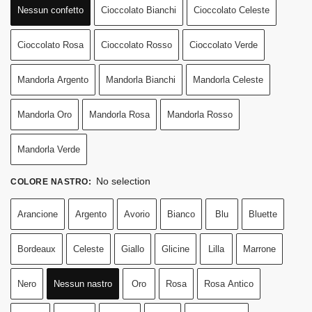
Nessun confetto
Cioccolato Bianchi
Cioccolato Celeste
Cioccolato Rosa
Cioccolato Rosso
Cioccolato Verde
Mandorla Argento
Mandorla Bianchi
Mandorla Celeste
Mandorla Oro
Mandorla Rosa
Mandorla Rosso
Mandorla Verde
No selection
COLORE NASTRO
:
Arancione
Argento
Avorio
Bianco
Blu
Bluette
Bordeaux
Celeste
Giallo
Glicine
Lilla
Marrone
Nero
Nessun nastro
Oro
Rosa
Rosa Antico