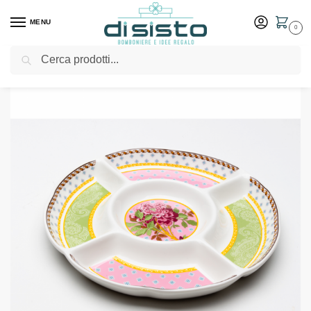
MENU
0
Cerca
Home
Shop
Bomboniere
Matrimonio
Antipastiera serie Shoten – Morena bomboniere
/
/
/
/