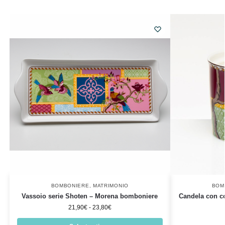
BOMBONIERE
,
MATRIMONIO
BOM
Vassoio serie Shoten – Morena bomboniere
Candela con c
21,90
€
-
23,80
€