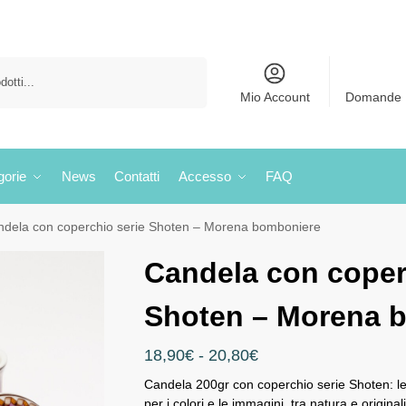
Cerca
Mio Account
Domande 
gorie
News
Contatti
Accesso
FAQ
ndela con coperchio serie Shoten – Morena bomboniere
Candela con coper
Shoten – Morena 
18,90
€
-
20,80
€
Candela 200gr con coperchio serie Shoten: le 
per i colori e le immagini, tra natura e origina