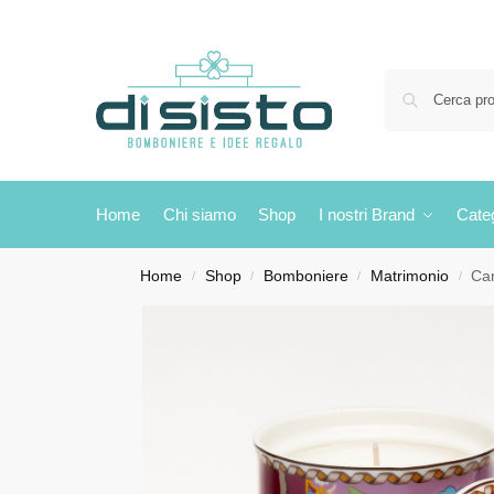
Home
Chi siamo
Shop
I nostri Brand
Cate
Home
Shop
Bomboniere
Matrimonio
Ca
/
/
/
/