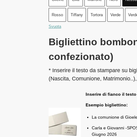
Rosso
Tiffany
Tortora
Verde
Verd
Svuota
Bigliettino bombon
confezionato)
* Inserire il testo da stampare su big
(Nascita, Comunione, Matrimonio..),
Inserire di fianco il testo
Esempio bigliettino:
La comunione di Gioel
Carla e Giovanni -SPOS
Giugno 2026