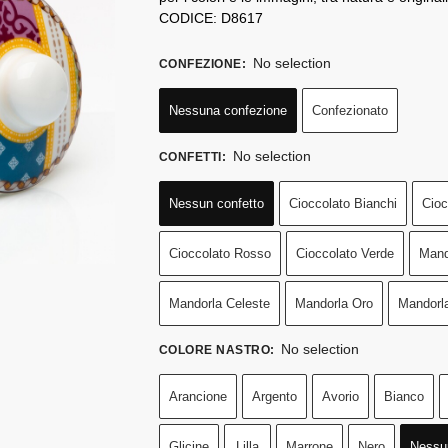
CODICE: D8617
No selection
CONFEZIONE
:
Nessuna confezione
Confezionato
No selection
CONFETTI
:
Nessun confetto
Cioccolato Bianchi
Cioc
Cioccolato Rosso
Cioccolato Verde
Mand
Mandorla Celeste
Mandorla Oro
Mandorl
No selection
COLORE NASTRO
:
Arancione
Argento
Avorio
Bianco
Glicine
Lilla
Marrone
Nero
Nessu