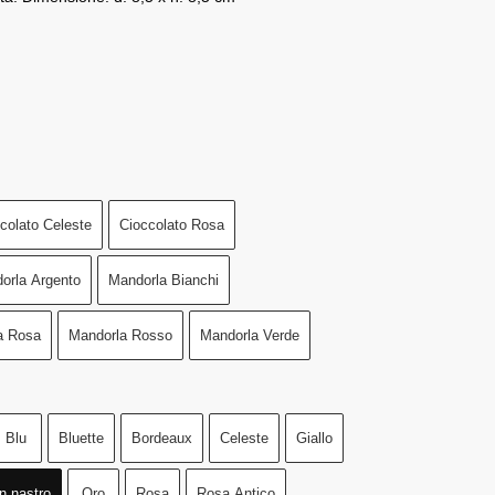
colato Celeste
Cioccolato Rosa
orla Argento
Mandorla Bianchi
a Rosa
Mandorla Rosso
Mandorla Verde
Blu
Bluette
Bordeaux
Celeste
Giallo
n nastro
Oro
Rosa
Rosa Antico