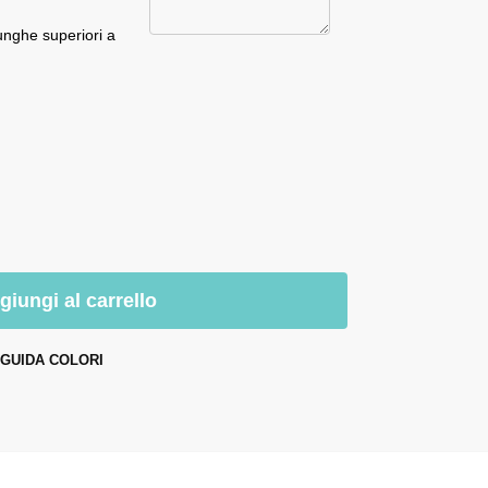
unghe superiori a
giungi al carrello
GUIDA COLORI