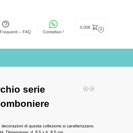
0,00
€
0
Frequenti – FAQ
Contattaci !
chio serie
bomboniere
decorazioni di questa collezione si caratterizzano
lità. Dimensione: d. 8,5 x h. 8,5 cm