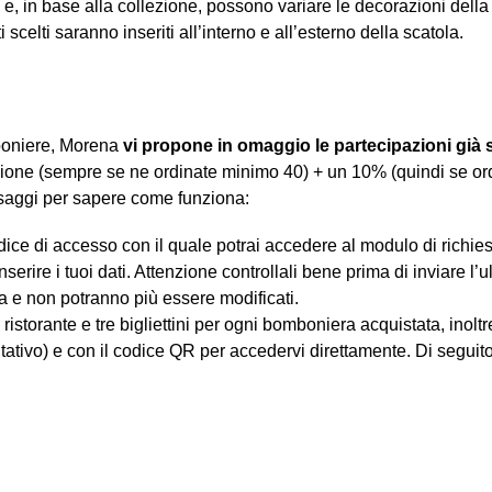
e, in base alla collezione, possono variare le decorazioni della s
scelti saranno inseriti all’interno e all’esterno della scatola.
boniere, Morena
vi propone in omaggio le partecipazioni già 
zione (sempre se ne ordinate minimo 40) + un 10% (quindi se o
ssaggi per sapere come funziona:
ce di accesso con il quale potrai accedere al modulo di richies
nserire i tuoi dati. Attenzione controllali bene prima di inviare l
a e non potranno più essere modificati.
istorante e tre bigliettini per ogni bomboniera acquistata, inoltre
coltativo) e con il codice QR per accedervi direttamente. Di segu