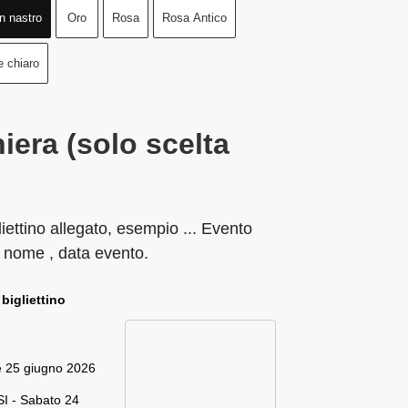
n nastro
Oro
Rosa
Rosa Antico
e chiaro
iera (solo scelta
liettino allegato, esempio ... Evento
 nome , data evento.
 bigliettino
e 25 giugno 2026
I - Sabato 24