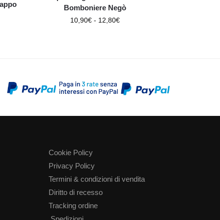
tappo
Bomboniere Negò
10,90
€
-
12,80
€
Cookie Policy
Privacy Policy
Termini & condizioni di vendita
Diritto di recesso
Tracking ordine
Spedizioni