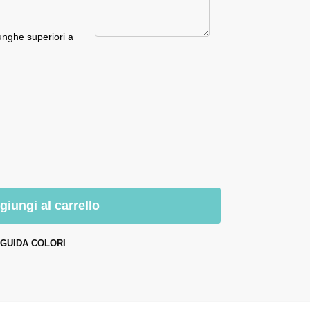
unghe superiori a
giungi al carrello
GUIDA COLORI