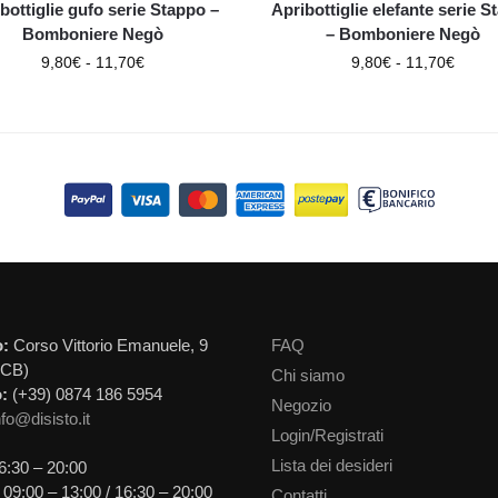
bottiglie gufo serie Stappo –
Apribottiglie elefante serie S
Bomboniere Negò
– Bomboniere Negò
9,80
€
-
11,70
€
9,80
€
-
11,70
€
o:
Corso Vittorio Emanuele, 9
FAQ
(CB)
Chi siamo
:
(+39) 0874 186 5954
Negozio
nfo@disisto.it
Login/Registrati
Lista dei desideri
6:30 – 20:00
09:00 – 13:00 / 16:30 – 20:00
Contatti