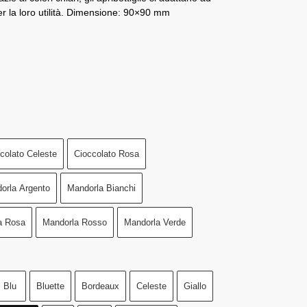
er la loro utilità. Dimensione: 90×90 mm
colato Celeste
Cioccolato Rosa
orla Argento
Mandorla Bianchi
a Rosa
Mandorla Rosso
Mandorla Verde
Blu
Bluette
Bordeaux
Celeste
Giallo