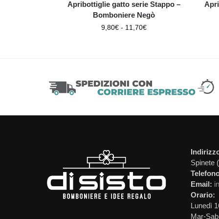
Apribottiglie gatto serie Stappo –
Apri
Bomboniere Negò
9,80
€
-
11,70
€
Indirizz
Spinete 
Telefono
Email:
i
Orario:
Lunedì 1
Mar-Sab 