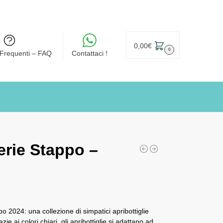
0,00
€
0
Frequenti – FAQ
Contattaci !
erie Stappo –
po 2024: una collezione di simpatici apribottiglie
e ai colori chiari, gli apribottiglie si adattano ad