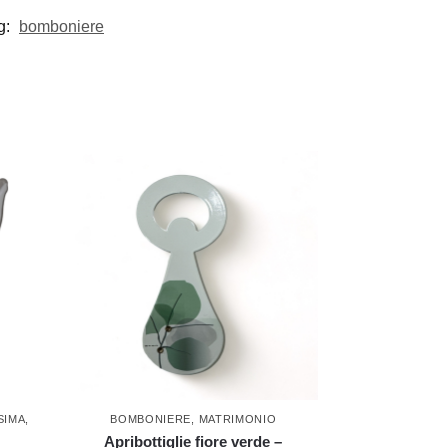
g:
bomboniere
SIMA
,
BOMBONIERE
,
MATRIMONIO
Apribottiglie fiore verde –