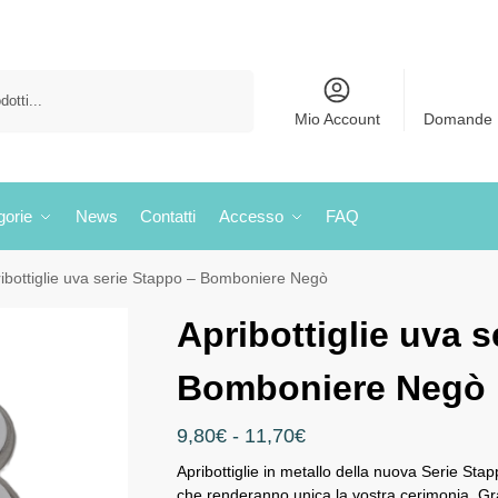
Cerca
Mio Account
Domande 
gorie
News
Contatti
Accesso
FAQ
ibottiglie uva serie Stappo – Bomboniere Negò
Apribottiglie uva s
Bomboniere Negò
9,80
€
-
11,70
€
Apribottiglie in metallo della nuova Serie Stap
che renderanno unica la vostra cerimonia. Grazi