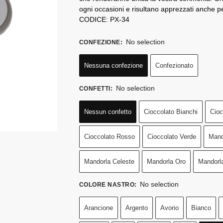
ogni occasioni e risultano apprezzati anche p
CODICE: PX-34
No selection
CONFEZIONE
:
Nessuna confezione
Confezionato
No selection
CONFETTI
:
Nessun confetto
Cioccolato Bianchi
Cioc
Cioccolato Rosso
Cioccolato Verde
Mand
Mandorla Celeste
Mandorla Oro
Mandorl
No selection
COLORE NASTRO
:
Arancione
Argento
Avorio
Bianco