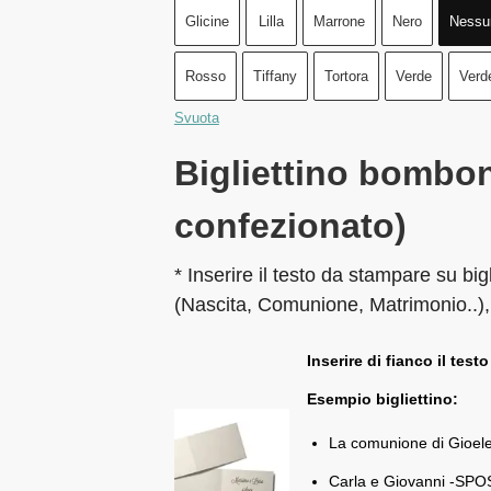
Glicine
Lilla
Marrone
Nero
Nessu
Rosso
Tiffany
Tortora
Verde
Verd
Svuota
Bigliettino bombon
confezionato)
* Inserire il testo da stampare su big
(Nascita, Comunione, Matrimonio..),
Inserire di fianco il testo
Esempio bigliettino:
La comunione di Gioel
Carla e Giovanni -SPOS