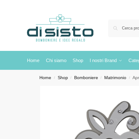
Home
Chi siamo
Shop
I nostri Brand
Cate
Home
Shop
Bomboniere
Matrimonio
Apr
/
/
/
/