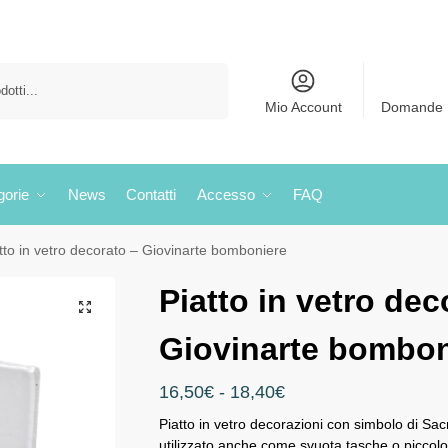
Cerca
Mio Account
Domande 
gorie
News
Contatti
Accesso
FAQ
tto in vetro decorato – Giovinarte bomboniere
Piatto in vetro dec
Giovinarte bombon
16,50
€
-
18,40
€
Piatto in vetro decorazioni con simbolo di Sacr
utilizzato anche come svuota tasche o piccol