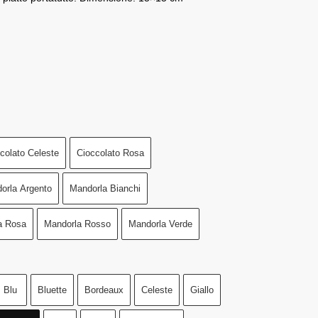
colato Celeste
Cioccolato Rosa
orla Argento
Mandorla Bianchi
a Rosa
Mandorla Rosso
Mandorla Verde
Blu
Bluette
Bordeaux
Celeste
Giallo