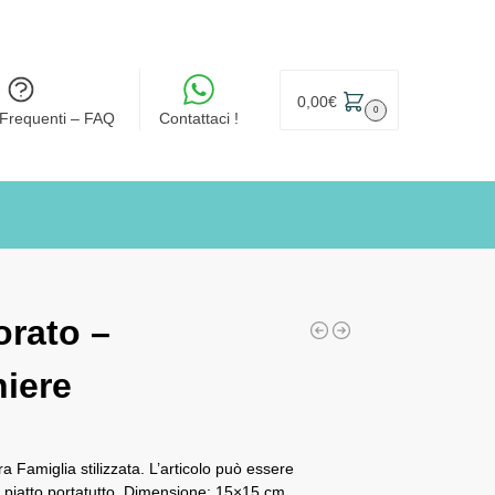
0,00
€
0
Frequenti – FAQ
Contattaci !
orato –
iere
a Famiglia stilizzata. L’articolo può essere
o piatto portatutto. Dimensione: 15×15 cm