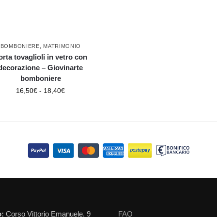
BOMBONIERE
,
MATRIMONIO
orta tovaglioli in vetro con
decorazione – Giovinarte
bomboniere
16,50
€
-
18,40
€
o:
Corso Vittorio Emanuele, 9
FAQ