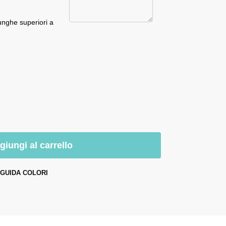
unghe superiori a
giungi al carrello
GUIDA COLORI