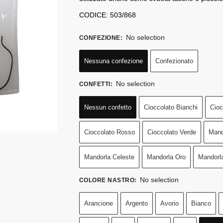
CODICE: 503/868
No selection
CONFEZIONE
:
Nessuna confezione
Confezionato
No selection
CONFETTI
:
Nessun confetto
Cioccolato Bianchi
Cioc
Cioccolato Rosso
Cioccolato Verde
Mand
Mandorla Celeste
Mandorla Oro
Mandorl
No selection
COLORE NASTRO
:
Arancione
Argento
Avorio
Bianco