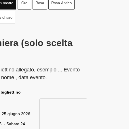
n nastro
Oro
Rosa
Rosa Antico
e chiaro
iera (solo scelta
liettino allegato, esempio ... Evento
 nome , data evento.
 bigliettino
e 25 giugno 2026
I - Sabato 24