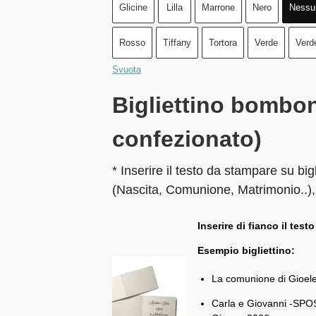
Glicine
Lilla
Marrone
Nero
Nessu
Rosso
Tiffany
Tortora
Verde
Verd
Svuota
Bigliettino bombon
confezionato)
* Inserire il testo da stampare su big
(Nascita, Comunione, Matrimonio..),
Inserire di fianco il testo
Esempio bigliettino:
La comunione di Gioel
Carla e Giovanni -SPOS