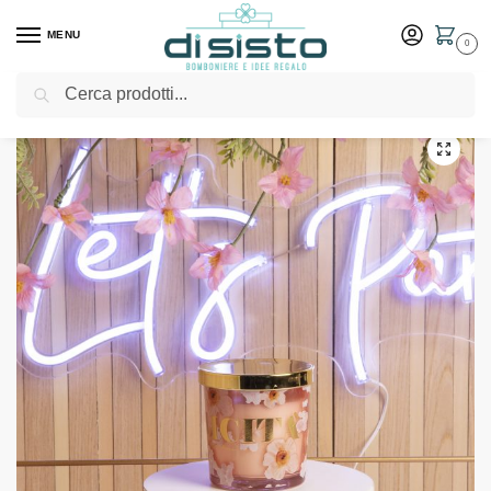
MENU
0
Cerca
Home
Shop
Bomboniere
Matrimonio
Candela “felicità” rosa – Bomboniere Claraluna 2024
/
/
/
/