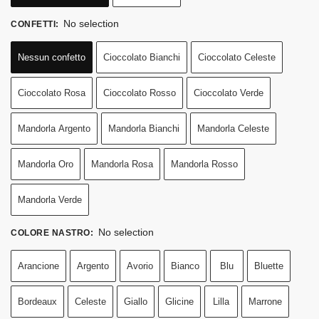
No selection
CONFETTI
:
Nessun confetto
Cioccolato Bianchi
Cioccolato Celeste
Cioccolato Rosa
Cioccolato Rosso
Cioccolato Verde
Mandorla Argento
Mandorla Bianchi
Mandorla Celeste
Mandorla Oro
Mandorla Rosa
Mandorla Rosso
Mandorla Verde
No selection
COLORE NASTRO
:
Arancione
Argento
Avorio
Bianco
Blu
Bluette
Bordeaux
Celeste
Giallo
Glicine
Lilla
Marrone