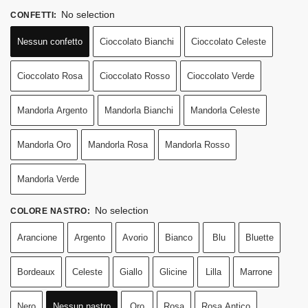
No selection
CONFETTI
:
Nessun confetto
Cioccolato Bianchi
Cioccolato Celeste
Cioccolato Rosa
Cioccolato Rosso
Cioccolato Verde
Mandorla Argento
Mandorla Bianchi
Mandorla Celeste
Mandorla Oro
Mandorla Rosa
Mandorla Rosso
Mandorla Verde
No selection
COLORE NASTRO
:
Arancione
Argento
Avorio
Bianco
Blu
Bluette
Bordeaux
Celeste
Giallo
Glicine
Lilla
Marrone
Nero
Nessun nastro
Oro
Rosa
Rosa Antico