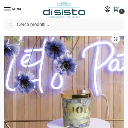
MENU
0
Cerca
Home
Shop
Bomboniere
Matrimonio
Candela “gioia” verde – Bomboniere Claraluna 2024
/
/
/
/