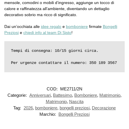
mensole, comodini o mobili d’ingresso, aggiunge un tocco di
calore e raffinatezza all’ambiente, diventando un dettaglio
decorativo sobrio ma ricco di significato.
Dai un’occhiata alle
idee regalo
e
bomboniere
firmate
Bongelli
Preziosi
e
chiedi info al team Di Sisto
!
Tempi di consegna: 10/15 giorni circa.

Per urgenze contattare il numero: 350 189 3567
COD:
ME2711/2N
Categorie:
Anniversari
,
Battesimo
,
Bomboniere
,
Matrimonio
,
Matrimonio
,
Nascita
Tag:
2026
,
bomboniere
,
bongelli preziosi
,
Decorazione
Marchio:
Bongelli Preziosi