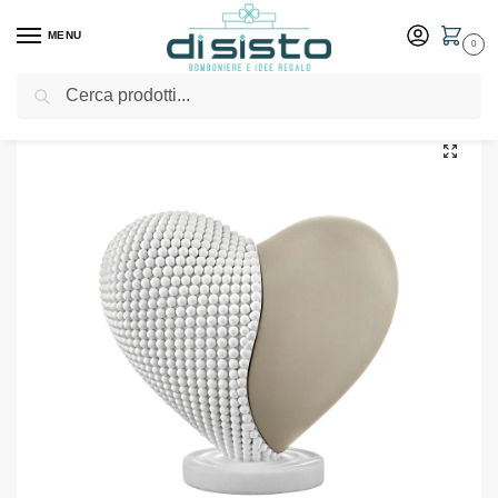
MENU
0
Cerca
Home
Shop
Bomboniere
Battesimo
Cuore Bicolore 12×11 Bianco Nocciola – Bongelli Preziosi
/
/
/
/