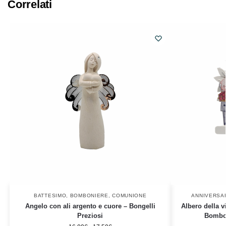
Correlati
BATTESIMO
,
BOMBONIERE
,
COMUNIONE
ANNIVERSA
Angelo con ali argento e cuore – Bongelli
Albero della v
Preziosi
Bombon