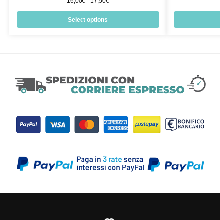
16,00
€
-
17,50
€
Select options