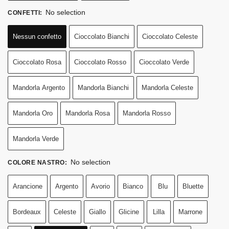
No selection
CONFETTI
:
Nessun confetto
Cioccolato Bianchi
Cioccolato Celeste
Cioccolato Rosa
Cioccolato Rosso
Cioccolato Verde
Mandorla Argento
Mandorla Bianchi
Mandorla Celeste
Mandorla Oro
Mandorla Rosa
Mandorla Rosso
Mandorla Verde
No selection
COLORE NASTRO
:
Arancione
Argento
Avorio
Bianco
Blu
Bluette
Bordeaux
Celeste
Giallo
Glicine
Lilla
Marrone