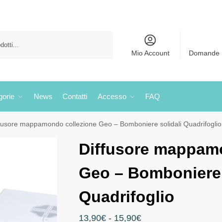
Cerca
Mio Account
Domande 
gorie
News
Contatti
Accesso
FAQ
fusore mappamondo collezione Geo – Bomboniere solidali Quadrifoglio
Diffusore mappam
Geo – Bomboniere 
Quadrifoglio
13,90
€
-
15,90
€