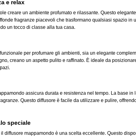
a e relax
uole creare un ambiente profumato e rilassante. Questo elegan
onde fragranze piacevoli che trasformano qualsiasi spazio in un’oa
do un tocco di classe alla tua casa.
o funzionale per profumare gli ambienti, sia un elegante compl
egno, creano un aspetto pulito e raffinato. È ideale da posizionar
pazi.
e mappamondo assicura durata e resistenza nel tempo. La base in 
ragranze. Questo diffusore è facile da utilizzare e pulire, offren
lo speciale
o, il diffusore mappamondo è una scelta eccellente. Questo dispo