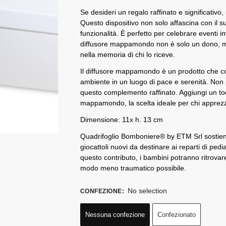
Se desideri un regalo raffinato e significativ
Questo dispositivo non solo affascina con il 
funzionalità. È perfetto per celebrare eventi i
diffusore mappamondo non è solo un dono, ma
nella memoria di chi lo riceve.
Il diffusore mappamondo è un prodotto che c
ambiente in un luogo di pace e serenità. Non p
questo complemento raffinato. Aggiungi un tocc
mappamondo, la scelta ideale per chi apprezza 
Dimensione: 11x h. 13 cm
Quadrifoglio Bomboniere® by ETM Srl sostiene 
giocattoli nuovi da destinare ai reparti di pedi
questo contributo, i bambini potranno ritrovare
modo meno traumatico possibile.
No selection
CONFEZIONE
:
Nessuna confezione
Confezionato