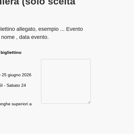
iera (solo scelta
liettino allegato, esempio ... Evento
 nome , data evento.
 bigliettino
e 25 giugno 2026
I - Sabato 24
unghe superiori a