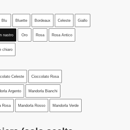
Blu
Bluette
Bordeaux
Celeste
Giallo
n nastro
Oro
Rosa
Rosa Antico
e chiaro
colato Celeste
Cioccolato Rosa
orla Argento
Mandorla Bianchi
a Rosa
Mandorla Rosso
Mandorla Verde