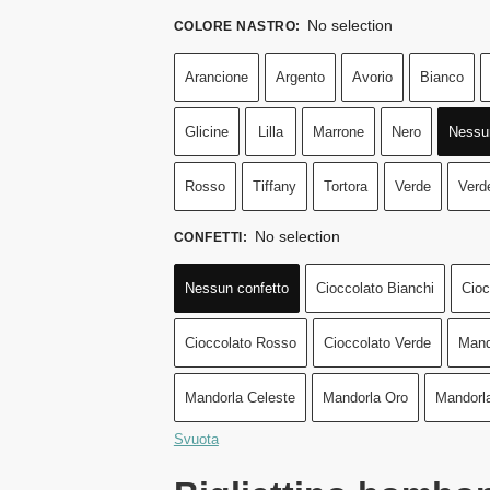
No selection
COLORE NASTRO
:
Arancione
Argento
Avorio
Bianco
Glicine
Lilla
Marrone
Nero
Nessu
Rosso
Tiffany
Tortora
Verde
Verd
No selection
CONFETTI
:
Nessun confetto
Cioccolato Bianchi
Cioc
Cioccolato Rosso
Cioccolato Verde
Mand
Mandorla Celeste
Mandorla Oro
Mandorl
Svuota