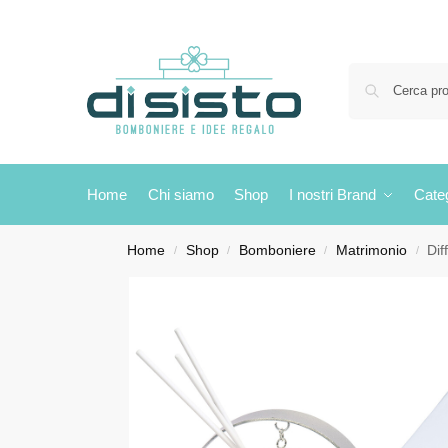
Home
Chi siamo
Shop
I nostri Brand
Cate
Home
Shop
Bomboniere
Matrimonio
Dif
/
/
/
/