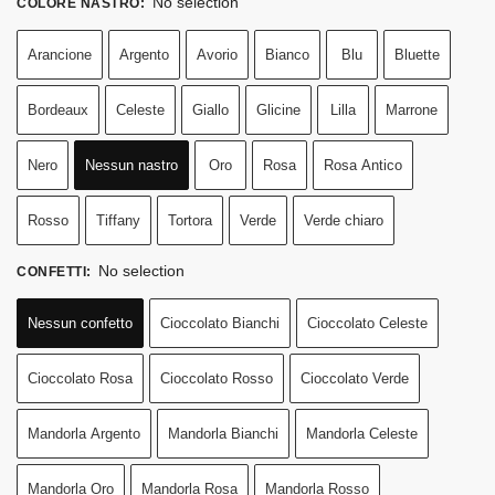
No selection
COLORE NASTRO
:
Arancione
Argento
Avorio
Bianco
Blu
Bluette
Bordeaux
Celeste
Giallo
Glicine
Lilla
Marrone
Nero
Nessun nastro
Oro
Rosa
Rosa Antico
Rosso
Tiffany
Tortora
Verde
Verde chiaro
No selection
CONFETTI
:
Nessun confetto
Cioccolato Bianchi
Cioccolato Celeste
Cioccolato Rosa
Cioccolato Rosso
Cioccolato Verde
Mandorla Argento
Mandorla Bianchi
Mandorla Celeste
Mandorla Oro
Mandorla Rosa
Mandorla Rosso