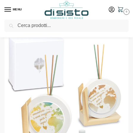
MENU
0
Cerca
Home
Shop
Bomboniere
Matrimonio
Diffusore mondo legno collezione Soffio – Bomboniere solidali Quadrifoglio
/
/
/
/