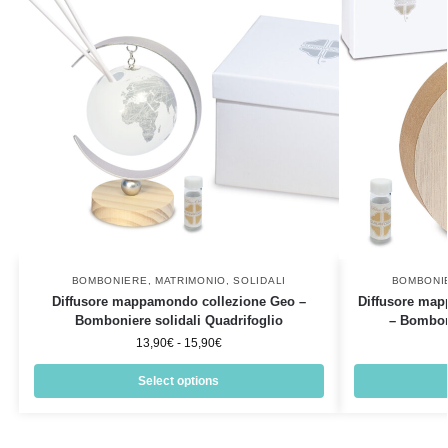
BOMBONIERE
,
MATRIMONIO
,
SOLIDALI
BOMBONI
Diffusore mappamondo collezione Geo –
Diffusore map
Bomboniere solidali Quadrifoglio
– Bomboni
13,90
€
-
15,90
€
Select options