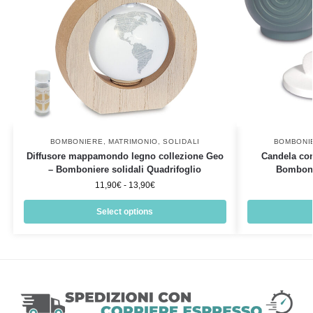
BOMBONIERE
,
MATRIMONIO
,
SOLIDALI
BOMBONI
Diffusore mappamondo legno collezione Geo
Candela con
– Bomboniere solidali Quadrifoglio
Bombonie
11,90
€
-
13,90
€
Select options