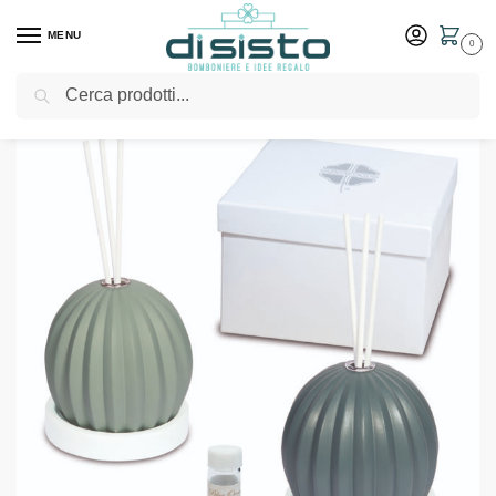
MENU
0
Cerca
Home
Shop
Bomboniere
Solidali
Diffusore sfera collezione Eterno – Bomboniere solidali Quadrifoglio
/
/
/
/