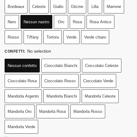
Bordeaux
Celeste
Giallo
Glicine
Lilla
Marrone
Nero
Nessun nastro
Oro
Rosa
Rosa Antico
Rosso
Tiffany
Tortora
Verde
Verde chiaro
No selection
CONFETTI
:
Nessun confetto
Cioccolato Bianchi
Cioccolato Celeste
Cioccolato Rosa
Cioccolato Rosso
Cioccolato Verde
Mandorla Argento
Mandorla Bianchi
Mandorla Celeste
Mandorla Oro
Mandorla Rosa
Mandorla Rosso
Mandorla Verde