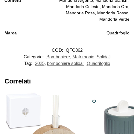
Confetti
Mandorla Argento, Mandorla Bianchi,
Mandorla Celeste, Mandorla Oro,
Mandorla Rosa, Mandorla Rosso,
Mandorla Verde
Marca
Quadrifoglio
COD:
QFC862
Categorie:
Bomboniere
,
Matrimonio
,
Solidali
Tag:
2025
,
bomboniere solidali
,
Quadrifoglio
Correlati