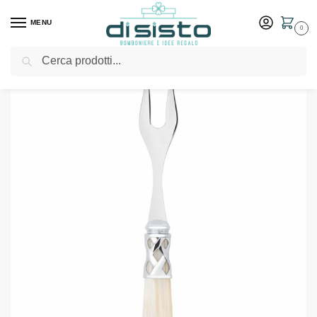
MENU
0
Cerca
Home
Shop
Bomboniere
Matrimonio
Forchettina aperitivo della linea Aladdin – Bomboniere Bugatti
/
/
/
/