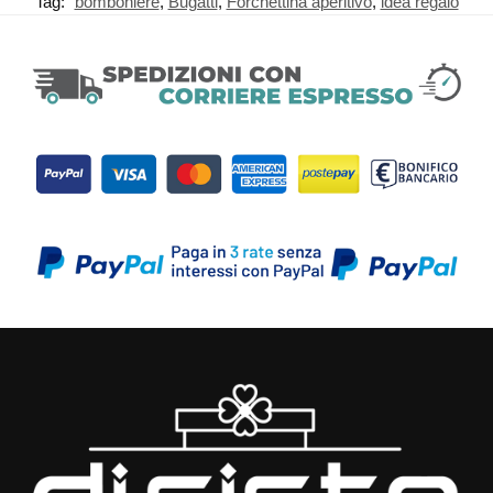
Tag:
bomboniere
,
Bugatti
,
Forchettina aperitivo
,
idea regalo