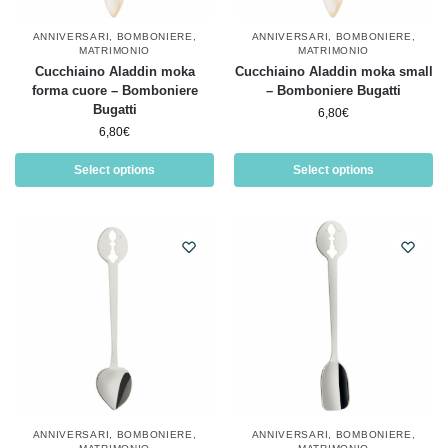
ANNIVERSARI
,
BOMBONIERE
,
ANNIVERSARI
,
BOMBONIERE
,
MATRIMONIO
MATRIMONIO
Cucchiaino Aladdin moka
Cucchiaino Aladdin moka small
forma cuore – Bomboniere
– Bomboniere Bugatti
Bugatti
6,80
€
6,80
€
Select options
Select options
ANNIVERSARI
,
BOMBONIERE
,
ANNIVERSARI
,
BOMBONIERE
,