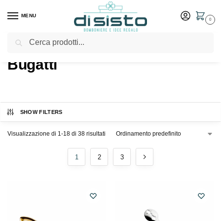
MENU
0
Cerca
Home
Shop
Prodotti taggati “Bugatti”
/
/
Bugatti
SHOW FILTERS
Visualizzazione di 1-18 di 38 risultati
1
2
3