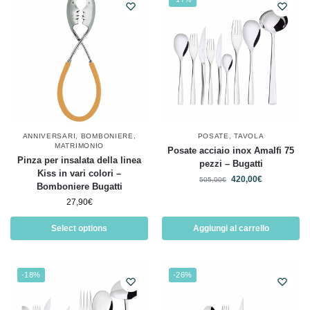
ANNIVERSARI
,
BOMBONIERE
,
POSATE
,
TAVOLA
MATRIMONIO
Posate acciaio inox Amalfi 75
Pinza per insalata della linea
pezzi – Bugatti
Kiss in vari colori –
420,00
€
505,00
€
Bomboniere Bugatti
27,90
€
Select options
Aggiungi al carrello
-18%
-26%