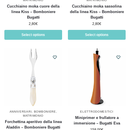
MATRIMONIO
MATRIMONIO
Cucchiaino moka cuore della
Cucchiaino moka sassolina
linea Kiss – Bomboniere
della linea Kiss – Bomboniere
Bugatti
Bugatti
2,80
€
2,80
€
Select options
Select options
ANNIVERSARI
,
BOMBONIERE
,
ELETTRODOMESTICI
MATRIMONIO
Miniprimer e frullatore a
Forchettina aperitivo della linea
immersione – Bugatti Eva
Aladdin – Bomboniere Bugatti
158,00
€