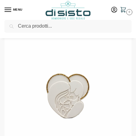
MENU
0
Cerca
Home
Shop
Bomboniere
Matrimonio
Formina famiglia cornice oro – Bomboniere Memory
/
/
/
/