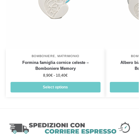
BOMBONIERE
,
MATRIMONIO
BOM
Formina famiglia cornice celeste –
Albero bi
Bomboniere Memory
B
8,90
€
-
10,40
€
Select options