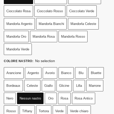
Cioccolato Rosa
Cioccolato Rosso
Cioccolato Verde
Mandorla Argento
Mandorla Bianchi
Mandorla Celeste
Mandorla Oro
Mandorla Rosa
Mandorla Rosso
Mandorla Verde
No selection
COLORE NASTRO
:
Arancione
Argento
Avorio
Bianco
Blu
Bluette
Bordeaux
Celeste
Giallo
Glicine
Lilla
Marrone
Nero
Nessun nastro
Oro
Rosa
Rosa Antico
Rosso
Tiffany
Tortora
Verde
Verde chiaro