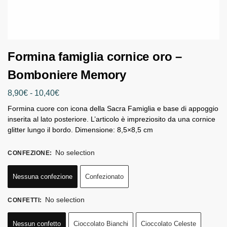
Formina famiglia cornice oro –
Bomboniere Memory
8,90
€
-
10,40
€
Formina cuore con icona della Sacra Famiglia e base di appoggio
inserita al lato posteriore. L’articolo è impreziosito da una cornice
glitter lungo il bordo. Dimensione: 8,5×8,5 cm
No selection
CONFEZIONE
:
Nessuna confezione
Confezionato
No selection
CONFETTI
:
Nessun confetto
Cioccolato Bianchi
Cioccolato Celeste