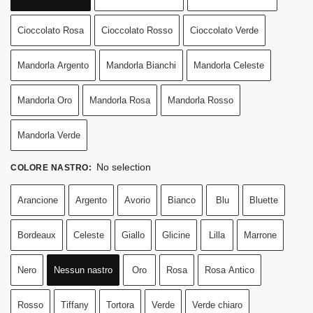
Cioccolato Rosa
Cioccolato Rosso
Cioccolato Verde
Mandorla Argento
Mandorla Bianchi
Mandorla Celeste
Mandorla Oro
Mandorla Rosa
Mandorla Rosso
Mandorla Verde
No selection
COLORE NASTRO
:
Arancione
Argento
Avorio
Bianco
Blu
Bluette
Bordeaux
Celeste
Giallo
Glicine
Lilla
Marrone
Nero
Nessun nastro
Oro
Rosa
Rosa Antico
Rosso
Tiffany
Tortora
Verde
Verde chiaro