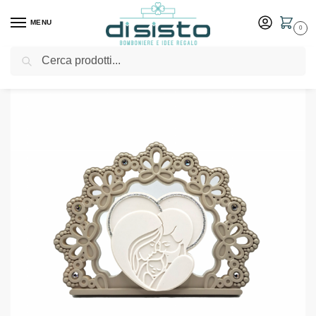
MENU
0
Cerca
Home
Shop
Bomboniere
Matrimonio
Sacra Famiglia grande con cornice fiori nocciola – Bomboniere Memory
/
/
/
/