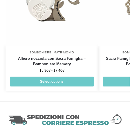
BOMBONIERE
,
MATRIMONIO
BOM
Albero nocciola con Sacra Famiglia –
Sacra Famigli
Bomboniere Memory
B
15,90
€
-
17,40
€
Select options