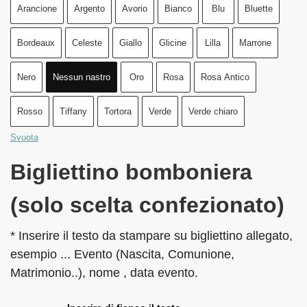
Arancione
Argento
Avorio
Bianco
Blu
Bluette
Bordeaux
Celeste
Giallo
Glicine
Lilla
Marrone
Nero
Nessun nastro
Oro
Rosa
Rosa Antico
Rosso
Tiffany
Tortora
Verde
Verde chiaro
Svuota
Bigliettino bomboniera
(solo scelta confezionato)
* Inserire il testo da stampare su bigliettino allegato,
esempio ... Evento (Nascita, Comunione,
Matrimonio..), nome , data evento.