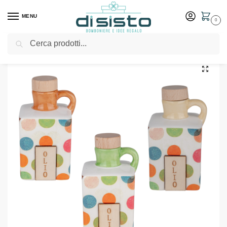
MENU
0
Cerca
Home
Shop
Bomboniere
Matrimonio
Oliera Colore Pois H.12 Bomboniere ETM
/
/
/
/