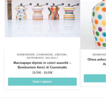
BOMBONIERE
,
COMUNIONE
,
CRESIMA
,
BOMBONI
MATRIMONIO
,
SOLIDALI
Oliera anfor
Macinapepe dipinto in colori assortiti –
A
Bomboniere Amici di Cuorematto
16,50
€
-
18,00
€
Select options