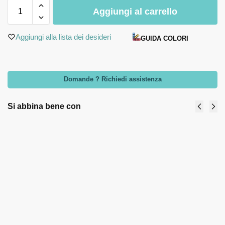
Aggiungi al carrello
Aggiungi alla lista dei desideri
GUIDA COLORI
Domande ? Richiedi assistenza
Si abbina bene con
Oliera
Set olio-aceto
anfora
tondo -
ambra -
Claraluna
Cuorematto
bomboniere
bomboniere
2024
17,50
€
-
12,70
€
-
14,60
€
19,00
€
Select
options
Select
options