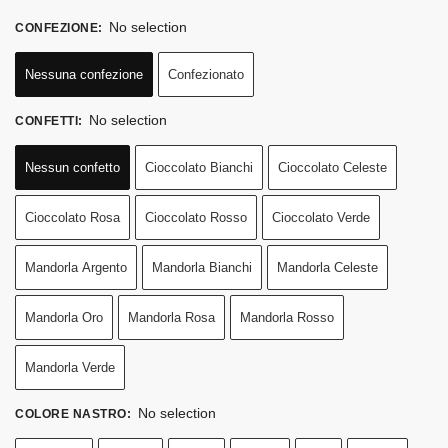
No selection
CONFEZIONE
:
Nessuna confezione
Confezionato
No selection
CONFETTI
:
Nessun confetto
Cioccolato Bianchi
Cioccolato Celeste
Cioccolato Rosa
Cioccolato Rosso
Cioccolato Verde
Mandorla Argento
Mandorla Bianchi
Mandorla Celeste
Mandorla Oro
Mandorla Rosa
Mandorla Rosso
Mandorla Verde
No selection
COLORE NASTRO
: