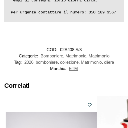
Tempi di consegna: 10/15 giorni circa.

Per urgenze contattare il numero: 350 189 3567
COD:
02A408 S/3
Categorie:
Bomboniere
,
Matrimonio
,
Matrimonio
Tag:
2026
,
bomboniere
,
collezione
,
Matrimonio
,
oliera
Marchio:
ETM
Correlati