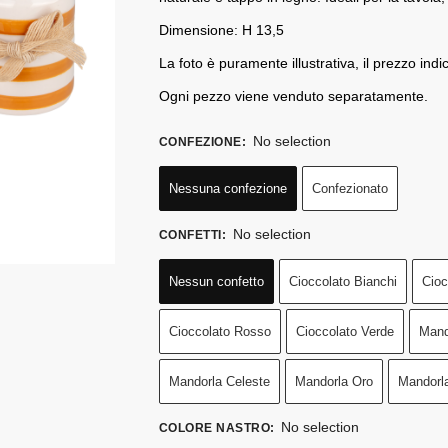
Dimensione: H 13,5
La foto è puramente illustrativa, il prezzo indi
Ogni pezzo viene venduto separatamente.
No selection
CONFEZIONE
:
Nessuna confezione
Confezionato
No selection
CONFETTI
:
Nessun confetto
Cioccolato Bianchi
Cioc
Cioccolato Rosso
Cioccolato Verde
Mand
Mandorla Celeste
Mandorla Oro
Mandorl
No selection
COLORE NASTRO
: