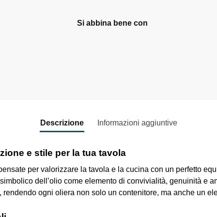
Si abbina bene con
Oliera anfora ambra -
Cuorematto bomboniere
17,50
€
-
19,00
€
Select options
Descrizione
Informazioni aggiuntive
zione e stile per la tua tavola
nsate per valorizzare la tavola e la cucina con un perfetto equili
simbolico dell’olio come elemento di convivialità, genuinità e amo
o, rendendo ogni oliera non solo un contenitore, ma anche un e
li