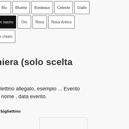
Blu
Bluette
Bordeaux
Celeste
Giallo
n nastro
Oro
Rosa
Rosa Antico
e chiaro
iera (solo scelta
liettino allegato, esempio ... Evento
 nome , data evento.
 bigliettino