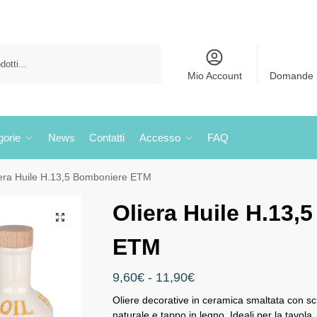
Cerca
Mio Account
Domande 
gorie
News
Contatti
Accesso
FAQ
iera Huile H.13,5 Bomboniere ETM
Oliera Huile H.13,
ETM
9,60
€
-
11,90
€
Oliere decorative in ceramica smaltata con scrit
naturale e tappo in legno. Ideali per la tavol