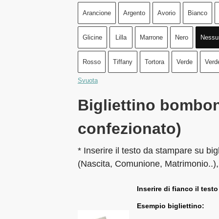
Arancione
Argento
Avorio
Bianco
Glicine
Lilla
Marrone
Nero
Nessu
Rosso
Tiffany
Tortora
Verde
Verd
Svuota
Bigliettino bombon
confezionato)
* Inserire il testo da stampare su big
(Nascita, Comunione, Matrimonio..),
Inserire di fianco il testo
Esempio bigliettino: