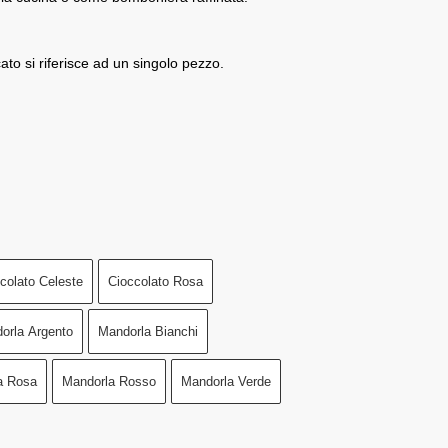
cato si riferisce ad un singolo pezzo.
colato Celeste
Cioccolato Rosa
orla Argento
Mandorla Bianchi
a Rosa
Mandorla Rosso
Mandorla Verde