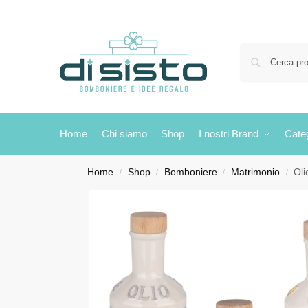
Home
Chi siamo
Shop
I nostri Brand
Cate
Home
Shop
Bomboniere
Matrimonio
Ol
/
/
/
/