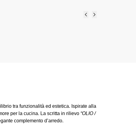
Set olio-aceto tondo -
Claraluna bomboniere 2024
12,70
€
-
14,60
€
Select options
brio tra funzionalità ed estetica. Ispirate alla
re per la cucina. La scritta in rilievo
“OLIO /
legante complemento d’arredo.