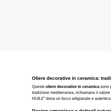
Oliere decorative in ceramica: tradi
Queste
oliere decorative in ceramica
sono pe
tradizione mediterranea, richiamano il valore 
HUILE”
dona un tocco artigianale e autentic
Design armonioso e dettagli natura