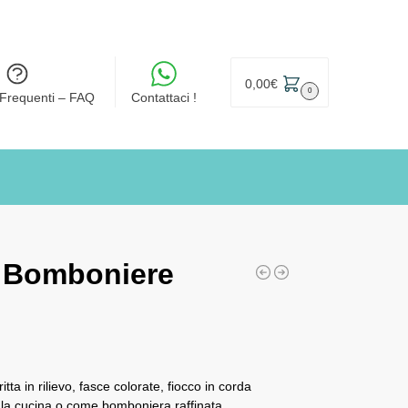
0,00
€
0
Frequenti – FAQ
Contattaci !
5 Bomboniere
ta in rilievo, fasce colorate, fiocco in corda
a, la cucina o come bomboniera raffinata.