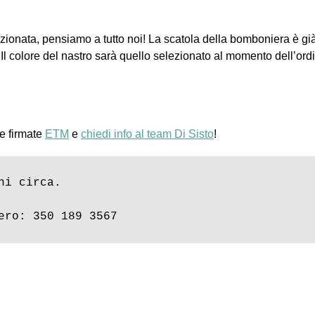
ionata, pensiamo a tutto noi! La scatola della bomboniera è già 
l colore del nastro sarà quello selezionato al momento dell’ordine
e firmate
ETM
e
chiedi info al team Di Sisto
!
i circa.

ero: 350 189 3567