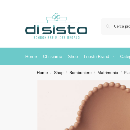
Home
Chi siamo
Shop
I nostri Brand
Cate
Home
Shop
Bomboniere
Matrimonio
Pia
/
/
/
/