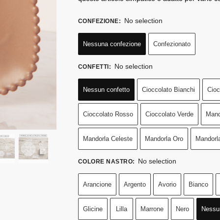
No selection
CONFEZIONE
:
Nessuna confezione
Confezionato
No selection
CONFETTI
:
Nessun confetto
Cioccolato Bianchi
Cioc
Cioccolato Rosso
Cioccolato Verde
Mand
Mandorla Celeste
Mandorla Oro
Mandorl
No selection
COLORE NASTRO
:
Arancione
Argento
Avorio
Bianco
Glicine
Lilla
Marrone
Nero
Nessu