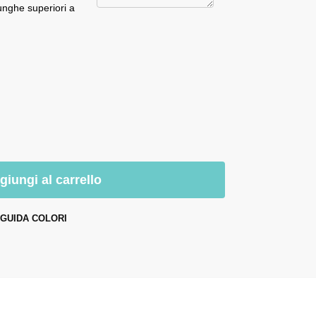
unghe superiori a
giungi al carrello
GUIDA COLORI