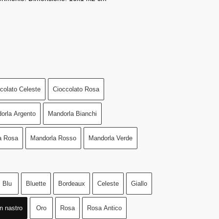
colato Celeste
Cioccolato Rosa
orla Argento
Mandorla Bianchi
a Rosa
Mandorla Rosso
Mandorla Verde
Blu
Bluette
Bordeaux
Celeste
Giallo
n nastro
Oro
Rosa
Rosa Antico