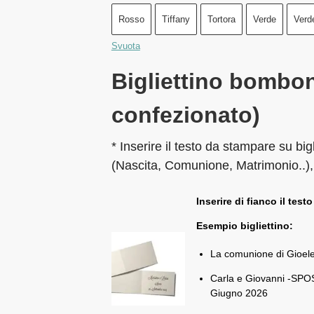
Rosso
Tiffany
Tortora
Verde
Verd
Svuota
Bigliettino bombon
confezionato)
* Inserire il testo da stampare su big
(Nascita, Comunione, Matrimonio..),
Inserire di fianco il testo
Esempio bigliettino:
La comunione di Gioel
Carla e Giovanni -SPOS
Giugno 2026