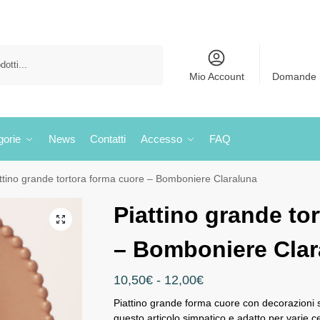
Cerca
Mio Account
Domande 
gorie
News
Contatti
Accesso
FAQ
ttino grande tortora forma cuore – Bomboniere Claraluna
Piattino grande to
– Bomboniere Clar
10,50
€
-
12,00
€
Piattino grande forma cuore con decorazioni 
questo articolo simpatico e adatto per varie