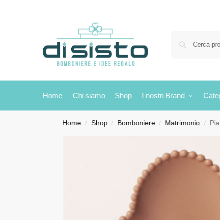
Home
Chi siamo
Shop
I nostri Brand
Cate
Home
Shop
Bomboniere
Matrimonio
Pia
/
/
/
/