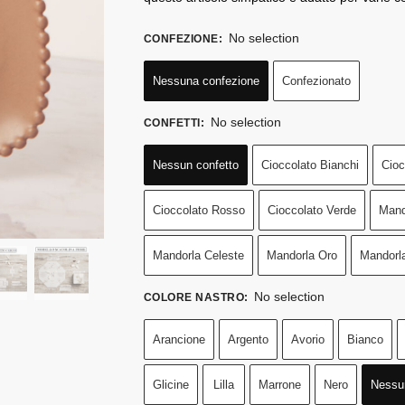
No selection
CONFEZIONE
:
Nessuna confezione
Confezionato
No selection
CONFETTI
:
Nessun confetto
Cioccolato Bianchi
Cioc
Cioccolato Rosso
Cioccolato Verde
Mand
Mandorla Celeste
Mandorla Oro
Mandorl
No selection
COLORE NASTRO
:
Arancione
Argento
Avorio
Bianco
Glicine
Lilla
Marrone
Nero
Nessu