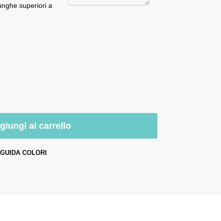
unghe superiori a
giungi al carrello
GUIDA COLORI