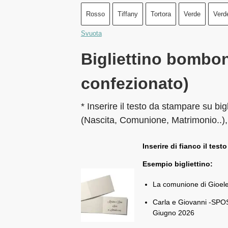
Rosso
Tiffany
Tortora
Verde
Verd
Svuota
Bigliettino bombon
confezionato)
* Inserire il testo da stampare su big
(Nascita, Comunione, Matrimonio..),
Inserire di fianco il testo
Esempio bigliettino:
La comunione di Gioel
Carla e Giovanni -SPOS
Giugno 2026