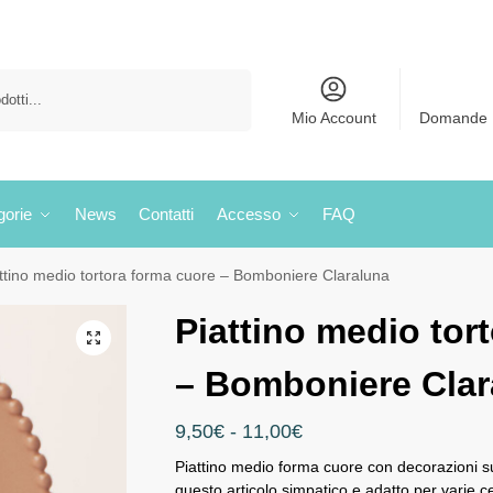
Cerca
Mio Account
Domande 
gorie
News
Contatti
Accesso
FAQ
ttino medio tortora forma cuore – Bomboniere Claraluna
Piattino medio tor
– Bomboniere Clar
9,50
€
-
11,00
€
Piattino medio forma cuore con decorazioni s
questo articolo simpatico e adatto per varie