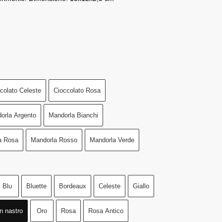
colato Celeste
Cioccolato Rosa
orla Argento
Mandorla Bianchi
a Rosa
Mandorla Rosso
Mandorla Verde
Blu
Bluette
Bordeaux
Celeste
Giallo
n nastro
Oro
Rosa
Rosa Antico