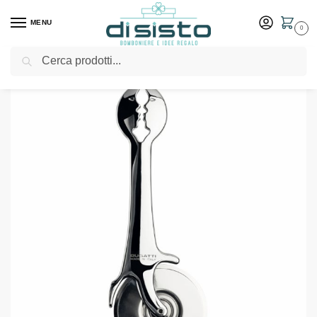
MENU
0
Cerca
Home
Shop
Bomboniere
Matrimonio
Rotella per pizza della linea Kiss – Bomboniere Bugatti
/
/
/
/