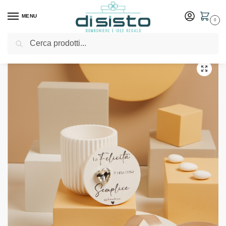
MENU
0
Cerca
Home
Shop
Bomboniere
Matrimonio
Scatolina cuore strass con righe – Bomboniere Claraluna
/
/
/
/