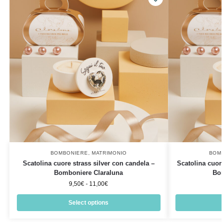
BOMBONIERE
,
MATRIMONIO
BOM
Scatolina cuore strass silver con candela –
Scatolina cuor
Bomboniere Claraluna
Bo
9,50
€
-
11,00
€
Select options