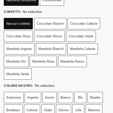
Nessuna confezione
Confezionato
No selection
CONFETTI
:
Nessun confetto
Cioccolato Bianchi
Cioccolato Celeste
Cioccolato Rosa
Cioccolato Rosso
Cioccolato Verde
Mandorla Argento
Mandorla Bianchi
Mandorla Celeste
Mandorla Oro
Mandorla Rosa
Mandorla Rosso
Mandorla Verde
No selection
COLORE NASTRO
:
Arancione
Argento
Avorio
Bianco
Blu
Bluette
Bordeaux
Celeste
Giallo
Glicine
Lilla
Marrone