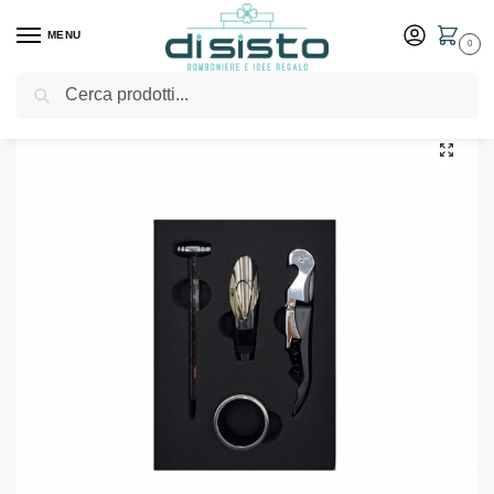
MENU
0
Cerca
Home
Shop
Bomboniere
Matrimonio
Set 4 accessori vino con cofanetto – Renoir
/
/
/
/