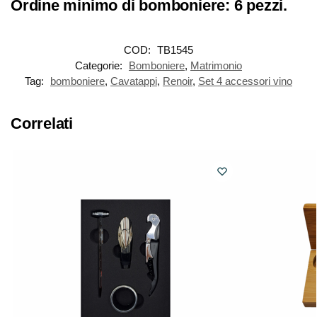
Ordine minimo di bomboniere: 6 pezzi.
COD:
TB1545
Categorie:
Bomboniere
,
Matrimonio
Tag:
bomboniere
,
Cavatappi
,
Renoir
,
Set 4 accessori vino
Correlati