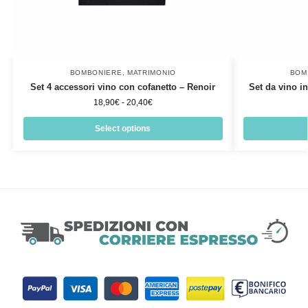
BOMBONIERE
,
MATRIMONIO
BOM
Set 4 accessori vino con cofanetto – Renoir
Set da vino i
18,90
€
-
20,40
€
Select options