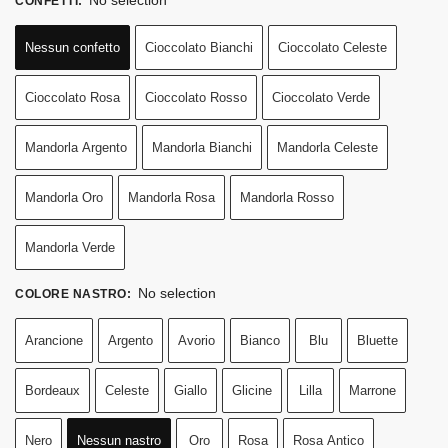
CONFETTI
:
Nessun confetto
Cioccolato Bianchi
Cioccolato Celeste
Cioccolato Rosa
Cioccolato Rosso
Cioccolato Verde
Mandorla Argento
Mandorla Bianchi
Mandorla Celeste
Mandorla Oro
Mandorla Rosa
Mandorla Rosso
Mandorla Verde
No selection
COLORE NASTRO
:
Arancione
Argento
Avorio
Bianco
Blu
Bluette
Bordeaux
Celeste
Giallo
Glicine
Lilla
Marrone
Nero
Nessun nastro
Oro
Rosa
Rosa Antico