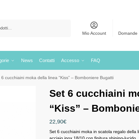
Cerca
Mio Account
Domande 
gorie
News
Contatti
Accesso
FAQ
 6 cucchiaini moka della linea “Kiss” – Bomboniere Bugatti
Set 6 cucchiaini m
“Kiss” – Bombonie
22,90
€
Set 6 cucchiaini moka in scatola regalo della li
acciaio inox 18/10 con finitura shining-lucido.