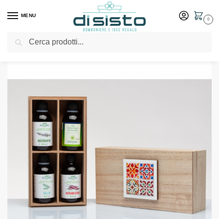
MENU
0
Cerca
Home
Shop
Bomboniere
Matrimonio
Set degustazioni 4 oli – Bomboniere Cuorematto 2024
/
/
/
/