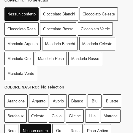
CONFETTI
:
Nessun confetto
Cioccolato Bianchi
Cioccolato Celeste
Cioccolato Rosa
Cioccolato Rosso
Cioccolato Verde
Mandorla Argento
Mandorla Bianchi
Mandorla Celeste
Mandorla Oro
Mandorla Rosa
Mandorla Rosso
Mandorla Verde
No selection
COLORE NASTRO
:
Arancione
Argento
Avorio
Bianco
Blu
Bluette
Bordeaux
Celeste
Giallo
Glicine
Lilla
Marrone
Nero
Nessun nastro
Oro
Rosa
Rosa Antico