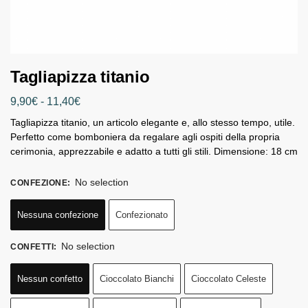
Tagliapizza titanio
9,90
€
-
11,40
€
Tagliapizza titanio, un articolo elegante e, allo stesso tempo, utile.
Perfetto come bomboniera da regalare agli ospiti della propria
cerimonia, apprezzabile e adatto a tutti gli stili. Dimensione: 18 cm
No selection
CONFEZIONE
:
Nessuna confezione
Confezionato
No selection
CONFETTI
:
Nessun confetto
Cioccolato Bianchi
Cioccolato Celeste