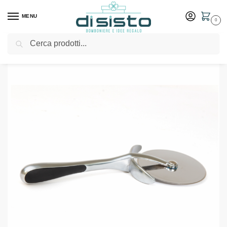
MENU
0
Cerca
Home
Shop
Bomboniere
Matrimonio
Tagliapizza titanio
/
/
/
/