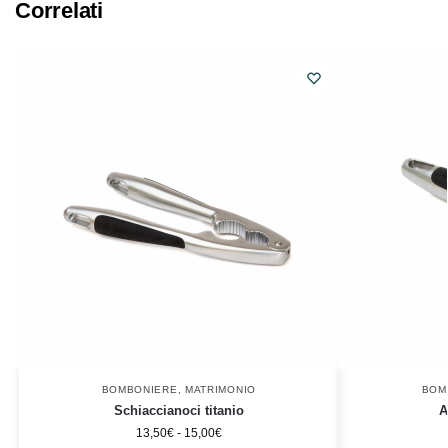
Correlati
BOMBONIERE
,
MATRIMONIO
BOM
Schiaccianoci titanio
A
13,50
€
-
15,00
€