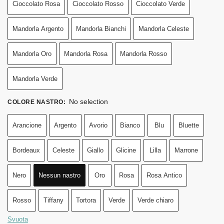
Cioccolato Rosa
Cioccolato Rosso
Cioccolato Verde
Mandorla Argento
Mandorla Bianchi
Mandorla Celeste
Mandorla Oro
Mandorla Rosa
Mandorla Rosso
Mandorla Verde
No selection
COLORE NASTRO
:
Arancione
Argento
Avorio
Bianco
Blu
Bluette
Bordeaux
Celeste
Giallo
Glicine
Lilla
Marrone
Nero
Nessun nastro
Oro
Rosa
Rosa Antico
Rosso
Tiffany
Tortora
Verde
Verde chiaro
Svuota