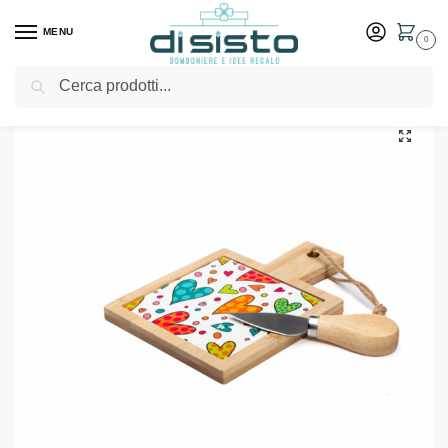
MENU
0
Cerca
Home
Shop
Bomboniere
Matrimonio
Tagliere piccolo serie Cuoricini – Cuorematto
/
/
/
/