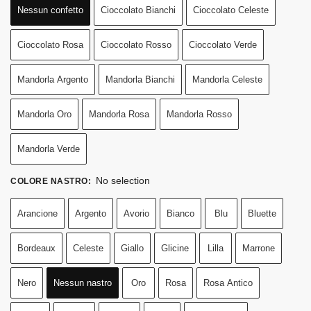
Nessun confetto
Cioccolato Bianchi
Cioccolato Celeste
Cioccolato Rosa
Cioccolato Rosso
Cioccolato Verde
Mandorla Argento
Mandorla Bianchi
Mandorla Celeste
Mandorla Oro
Mandorla Rosa
Mandorla Rosso
Mandorla Verde
No selection
COLORE NASTRO
:
Arancione
Argento
Avorio
Bianco
Blu
Bluette
Bordeaux
Celeste
Giallo
Glicine
Lilla
Marrone
Nero
Nessun nastro
Oro
Rosa
Rosa Antico