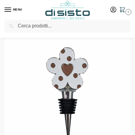
MENU
0
Cerca
Home
Shop
Bomboniere
Matrimonio
Tappo vino fiore – Margot bomboniere
/
/
/
/