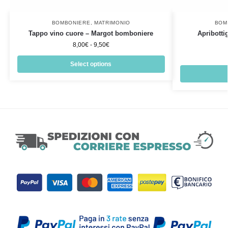
BOMBONIERE
,
MATRIMONIO
BOM
Tappo vino cuore – Margot bomboniere
Apribottig
8,00
€
-
9,50
€
Select options