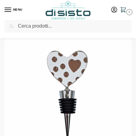
MENU
0
Cerca
Home
Shop
Bomboniere
Matrimonio
Tappo vino cuore – Margot bomboniere
/
/
/
/