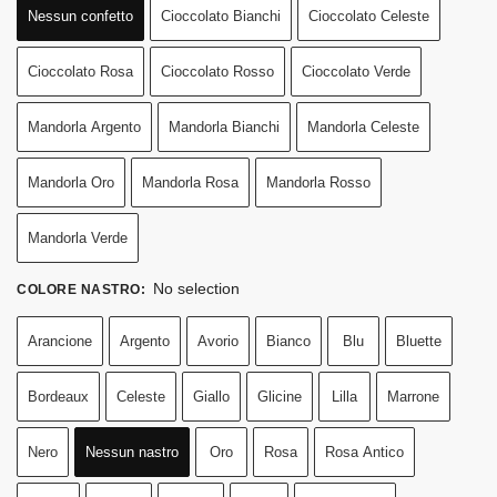
Nessun confetto
Cioccolato Bianchi
Cioccolato Celeste
Cioccolato Rosa
Cioccolato Rosso
Cioccolato Verde
Mandorla Argento
Mandorla Bianchi
Mandorla Celeste
Mandorla Oro
Mandorla Rosa
Mandorla Rosso
Mandorla Verde
No selection
COLORE NASTRO
:
Arancione
Argento
Avorio
Bianco
Blu
Bluette
Bordeaux
Celeste
Giallo
Glicine
Lilla
Marrone
Nero
Nessun nastro
Oro
Rosa
Rosa Antico