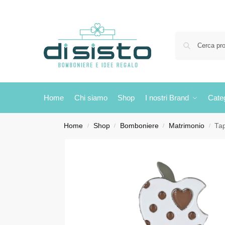
Home
Chi siamo
Shop
I nostri Brand
Cate
Home
Shop
Bomboniere
Matrimonio
Ta
/
/
/
/