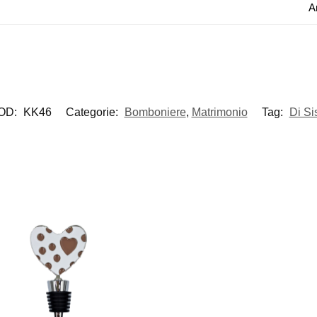
A
OD:
KK46
Categorie:
Bomboniere
,
Matrimonio
Tag:
Di Si