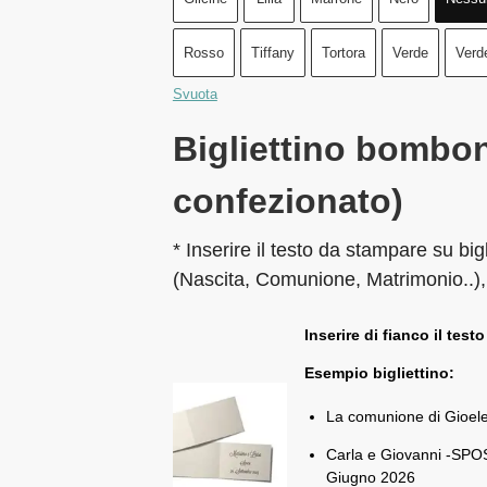
Rosso
Tiffany
Tortora
Verde
Verd
Svuota
Bigliettino bombon
confezionato)
* Inserire il testo da stampare su big
(Nascita, Comunione, Matrimonio..),
Inserire di fianco il testo
Esempio bigliettino:
La comunione di Gioel
Carla e Giovanni -SPOS
Giugno 2026