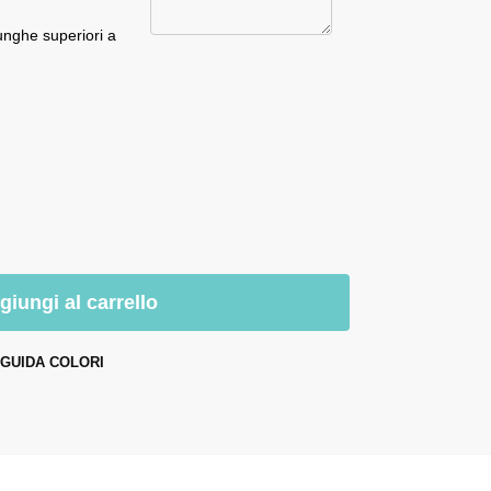
unghe superiori a
giungi al carrello
GUIDA COLORI