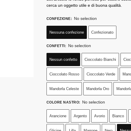
cerca un oggetto utile e di buona qualità.
No selection
CONFEZIONE
:
Nessuna confezione
Confezionato
No selection
CONFETTI
:
Nessun confetto
Cioccolato Bianchi
Cioc
Cioccolato Rosso
Cioccolato Verde
Mand
Mandorla Celeste
Mandorla Oro
Mandorl
No selection
COLORE NASTRO
:
Arancione
Argento
Avorio
Bianco
Glicine
Lilla
Marrone
Nero
Nessu