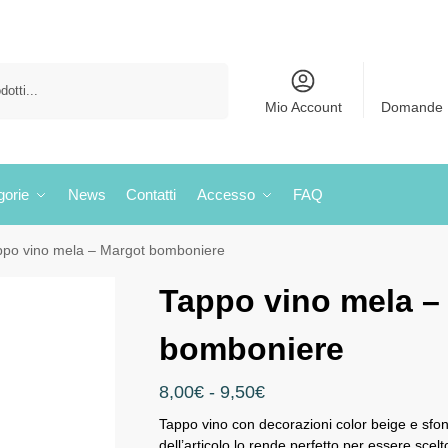
Cerca
Mio Account
Domande 
gorie
News
Contatti
Accesso
FAQ
ppo vino mela – Margot bomboniere
Tappo vino mela –
bomboniere
8,00
€
-
9,50
€
Tappo vino con decorazioni color beige e sfond
dell’articolo lo rende perfetto per essere scelt