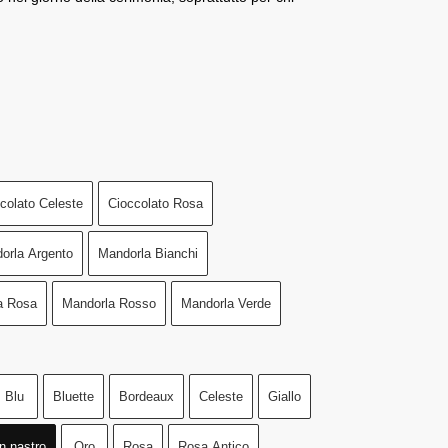
colato Celeste
Cioccolato Rosa
orla Argento
Mandorla Bianchi
a Rosa
Mandorla Rosso
Mandorla Verde
Blu
Bluette
Bordeaux
Celeste
Giallo
n nastro
Oro
Rosa
Rosa Antico