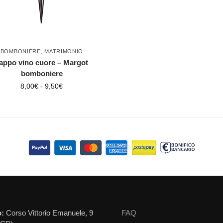
BOMBONIERE
,
MATRIMONIO
appo vino cuore – Margot
bomboniere
8,00
€
-
9,50
€
o:
Corso Vittorio Emanuele, 9
FAQ