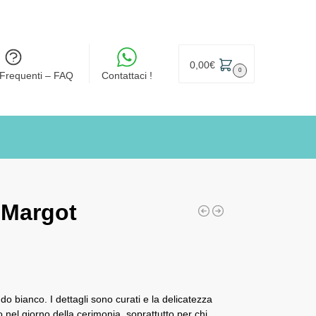
0,00
€
0
Frequenti – FAQ
Contattaci !
 Margot
o bianco. I dettagli sono curati e la delicatezza
o nel giorno della cerimonia, soprattutto per chi