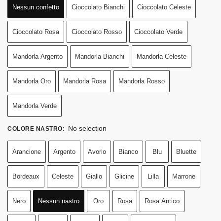
Nessun confetto
Cioccolato Bianchi
Cioccolato Celeste
Cioccolato Rosa
Cioccolato Rosso
Cioccolato Verde
Mandorla Argento
Mandorla Bianchi
Mandorla Celeste
Mandorla Oro
Mandorla Rosa
Mandorla Rosso
Mandorla Verde
No selection
COLORE NASTRO
:
Arancione
Argento
Avorio
Bianco
Blu
Bluette
Bordeaux
Celeste
Giallo
Glicine
Lilla
Marrone
Nero
Nessun nastro
Oro
Rosa
Rosa Antico