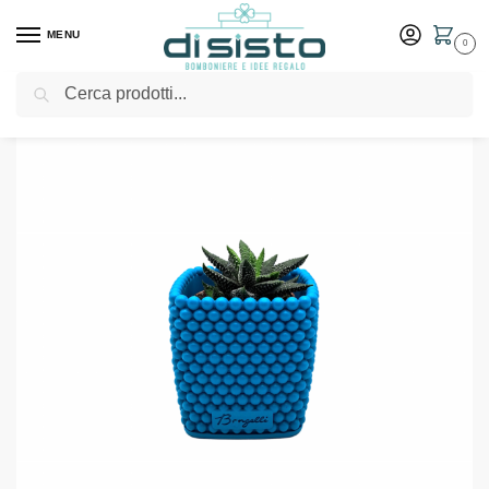
MENU
0
Cerca
Home
Shop
Bomboniere
Matrimonio
Vasetto con pallini ottanio blu – Bomboniere Bongelli
/
/
/
/