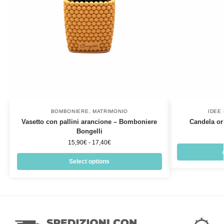
BOMBONIERE
,
MATRIMONIO
IDEE
Vasetto con pallini arancione – Bomboniere
Candela or
Bongelli
15,90
€
-
17,40
€
Select options