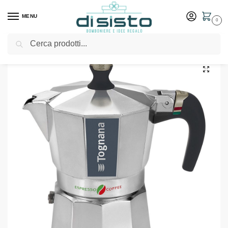
MENU
0
Cerca
Home
Shop
Elettrodomestici
Caffettiera 3 tazze in alluminio – Tognana collezione Italika Premium
/
/
/