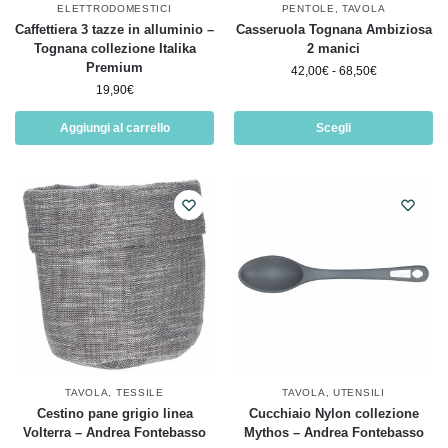
ELETTRODOMESTICI
PENTOLE
,
TAVOLA
Caffettiera 3 tazze in alluminio –
Casseruola Tognana Ambiziosa
Tognana collezione Italika
2 manici
Premium
42,00
€
-
68,50
€
19,90
€
Aggiungi al carrello
Scegli
TAVOLA
,
TESSILE
TAVOLA
,
UTENSILI
Cestino pane grigio linea
Cucchiaio Nylon collezione
Volterra – Andrea Fontebasso
Mythos – Andrea Fontebasso