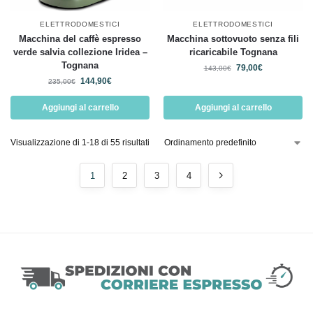
ELETTRODOMESTICI
ELETTRODOMESTICI
Macchina del caffè espresso
Macchina sottovuoto senza fili
verde salvia collezione Iridea –
ricaricabile Tognana
Tognana
79,00
€
143,00
€
144,90
€
235,00
€
Aggiungi al carrello
Aggiungi al carrello
Visualizzazione di 1-18 di 55 risultati
1
2
3
4