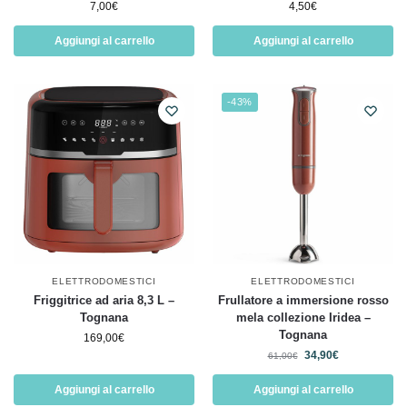
7,00
€
4,50
€
Aggiungi al carrello
Aggiungi al carrello
-43%
ELETTRODOMESTICI
ELETTRODOMESTICI
Friggitrice ad aria 8,3 L –
Frullatore a immersione rosso
Tognana
mela collezione Iridea –
Tognana
169,00
€
34,90
€
61,00
€
Aggiungi al carrello
Aggiungi al carrello