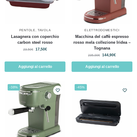
PENTOLE
,
TAVOLA
ELETTRODOMESTICI
Lasagnera con coperchio
Macchina del caffè espresso
carbon steel rosso
rosso mela collezione Iridea –
Tognana
17,50
€
23,50
€
144,90
€
235,00
€
Aggiungi al carrello
Aggiungi al carrello
-38%
-45%