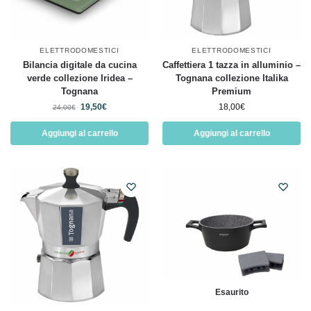
ELETTRODOMESTICI
ELETTRODOMESTICI
Bilancia digitale da cucina
Caffettiera 1 tazza in alluminio –
verde collezione Iridea –
Tognana collezione Italika
Tognana
Premium
19,50
€
18,00
€
24,00
€
Aggiungi al carrello
Aggiungi al carrello
Esaurito