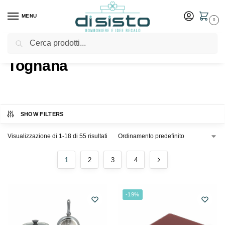
MENU
0
Cerca
Home
Shop
Prodotti taggati “Tognana”
/
/
Tognana
SHOW FILTERS
Visualizzazione di 1-18 di 55 risultati
1
2
3
4
-19%