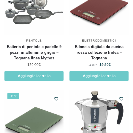
PENTOLE
ELETTRODOMESTICI
Batteria di pentole e padelle 9
Bilancia digitale da cucina
pezzi in alluminio grigio –
rossa collezione Iridea –
Tognana linea Mythos
Tognana
129,00
€
19,50
€
24,00
€
Aggiungi al carrello
Aggiungi al carrello
-19%