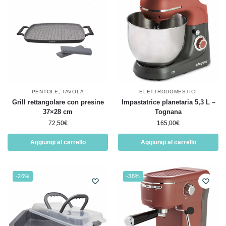
PENTOLE
,
TAVOLA
ELETTRODOMESTICI
Grill rettangolare con presine
Impastatrice planetaria 5,3 L –
37×28 cm
Tognana
72,50
€
165,00
€
Aggiungi al carrello
Aggiungi al carrello
-26%
-38%